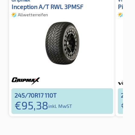
Inception A/T RWL 3PMSF
Pinza
Allwetterreifen
Allwe
245/70R17 110T
245/
€
95,38
€
1
inkl. MwST