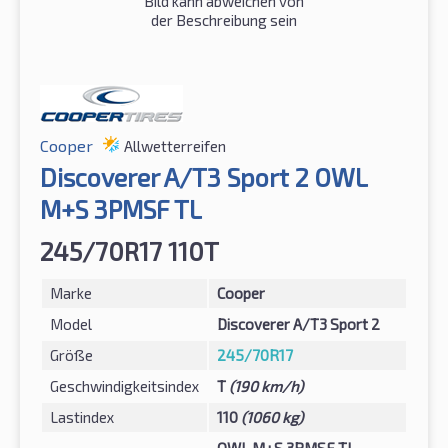
Bild kann abweichen von
der Beschreibung sein
Cooper
Allwetterreifen
Discoverer A/T3 Sport 2 OWL
M+S 3PMSF TL
245/70R17 110T
Marke
Cooper
Model
Discoverer A/T3 Sport 2
Größe
245/70R17
Geschwindigkeitsindex
T
(190 km/h)
Lastindex
110
(1060 kg)
OWL M+S 3PMSF TL