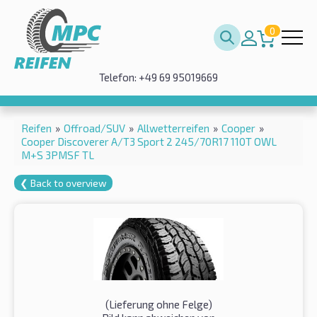
0
Telefon: +49 69 95019669
Reifen
»
Offroad/SUV
»
Allwetterreifen
»
Cooper
»
Cooper Discoverer A/T3 Sport 2 245/70R17 110T OWL
M+S 3PMSF TL
❮ Back to overview
(Lieferung ohne Felge)