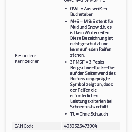
OWL
= Aus weißen
Buchstaben
M+S
= M & S steht für
Mud und Snow d.h. es
ist kein Winterreifen!
Diese Bezeichnung ist
nicht geschützt und
kann auf jeden Reifen
stehen.
Besondere
Kennzeichen
3PMSF
= 3 Peaks
Bergschneeflocke-Das
auf der Seitenwand des
Reifens eingeprägte
Symbol zeigt an, dass
der Reifen die
erforderlichen
Leistungskriterien bei
Schneetests erfüllt
TL
= Ohne Schlauch
EAN Code
4038526473004