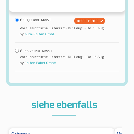
€
151,12
inkl. MwST
Voraussichtliche Lieferzeit - Di 11 Aug. - Do. 13 Aug.
by
Auto-Raifen GmbH
€
155,75
inkl. MwST
Voraussichtliche Lieferzeit - Di 11 Aug. - Do. 13 Aug.
by
Raifen Paket GmbH
siehe ebenfalls
Gripmax
Vredest