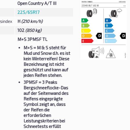
Open Country A/T III
225/65R17
sindex
H
(210 km/h)
102
(850 kg)
M+S 3PMSF TL
M+S
= M & S steht für
Mud und Snow d.h. es ist
kein Winterreifen! Diese
Bezeichnung ist nicht
geschützt und kann auf
jeden Reifen stehen.
3PMSF
= 3 Peaks
Bergschneeflocke-Das
auf der Seitenwand des
Reifens eingeprägte
Symbol zeigt an, dass
der Reifen die
erforderlichen
Leistungskriterien bei
Schneetests erfüllt