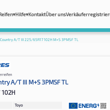
Reifen
▾
Hilfe
▾
Kontakt
Über uns
Verkäuferregistrie
 Country A/T III 225/65R17 102H M+S 3PMSF TL
erreifen
try A/T III M+S 3PMSF TL
 102H
Toyo