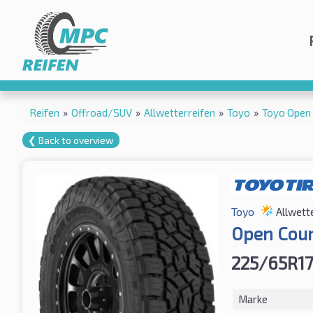
Reifen
»
Offroad/SUV
»
Allwetterreifen
»
Toyo
»
Toyo Open
❮ Back to overview
Toyo
Allwett
Open Coun
225/65R17
Marke