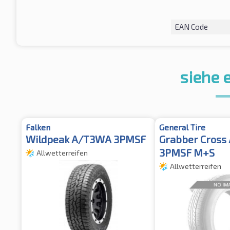
EAN Code
siehe 
Falken
General Tire
Wildpeak A/T3WA 3PMSF
Grabber Cross 
3PMSF M+S
Allwetterreifen
Allwetterreifen