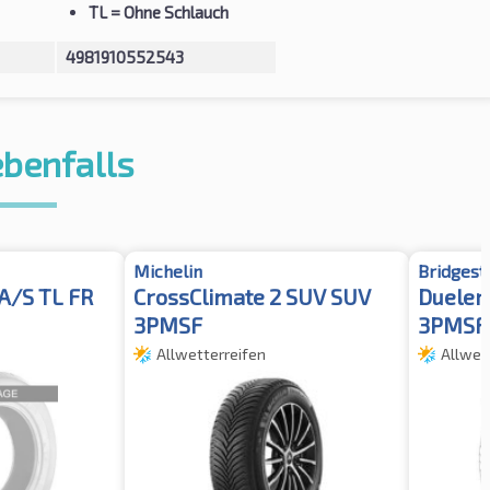
TL
= Ohne Schlauch
4981910552543
ebenfalls
Michelin
Bridgest
A/S TL FR
CrossClimate 2 SUV SUV
Dueler
3PMSF
3PMSF
Allwetterreifen
Allwet