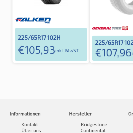
225/65R17 102H
225/65R17 10
€
105,93
€
107,96
inkl. MwST
Informationen
Hersteller
G
Kontakt
Bridgestone
Über uns
Continental