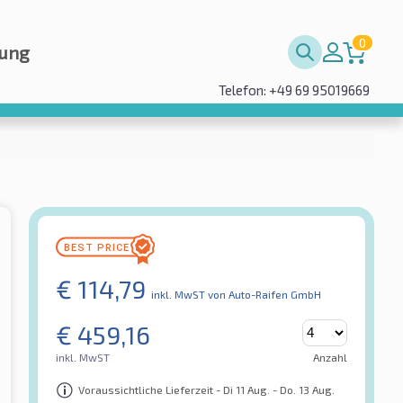
0
rung
Telefon: +49 69 95019669
€
114,79
inkl. MwST
von Auto-Raifen GmbH
€
459,16
inkl. MwST
Anzahl
Voraussichtliche Lieferzeit - Di 11 Aug. - Do. 13 Aug.