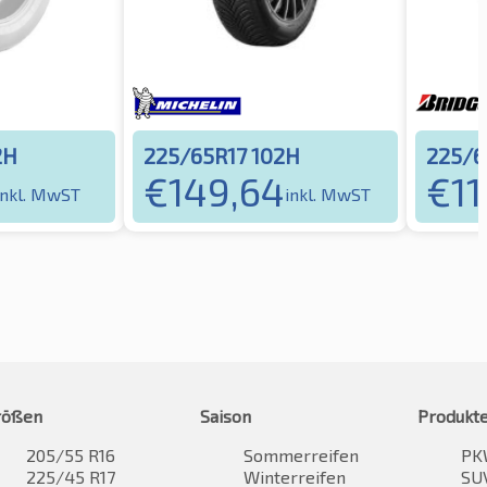
2H
225/65R17 102H
225/6
€
149,64
€
11
inkl. MwST
inkl. MwST
rößen
Saison
Produkt
205/55 R16
Sommerreifen
PK
225/45 R17
Winterreifen
SUV