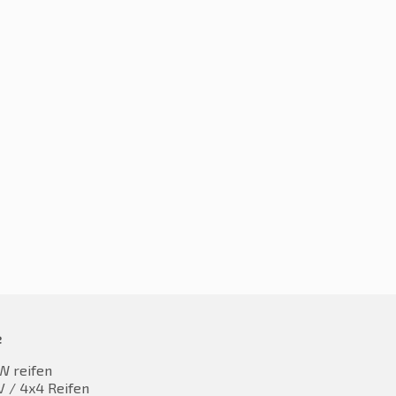
225/65R17 102H
5R17 102H
€
118,80
9,89
inkl. MwST
inkl. MwST
e
W reifen
 / 4x4 Reifen