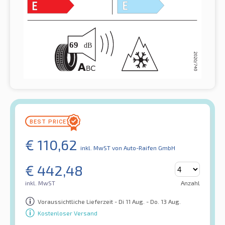
€
110,62
inkl. MwST
von Auto-Raifen GmbH
€
442,48
inkl. MwST
Anzahl
Voraussichtliche Lieferzeit - Di 11 Aug. - Do. 13 Aug.
Kostenloser Versand