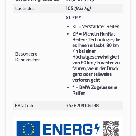
Lastindex
105
(925 kg)
XL ZP *
XL
= Verstärkter Reifen
ZP
= Michelin Runflat
Reifen- Technologie, die
es Ihnen erlaubt, 80 km
/ h bei einer
Besondere
Höchstgeschwindigkeit
Kennzeichen
von 80 km / h weiter zu
fahren, wenn der Druck
ganz oder teilweise
verloren geht
*
= BMW Zugelassene
Reifen
EAN Code
3528704144198