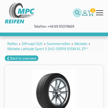
0
Telefon: +49 69 95019669
Reifen
»
Offroad/SUV
»
Sommerreifen
»
Michelin
»
Michelin Latitude Sport 3 245/50R19 105W XL ZP *
❮ Back to overview