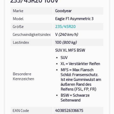
235/45R20 100V
Marke
Goodyear
Model
Eagle F1 Asymmetric 3
Größe
235/45R20
Geschwindigkeitsindex
V
(240 km/h)
Lastindex
100
(800 kg)
SUV XL MFS BSW
SUV
XL
= Verstärkter Reifen
MFS
= Max Flansch
Besondere
Schild: Fransenschutz.
Kennzeichen
Ist eine Gummiwulst am
äußeren Rand des
Reifens (FSL, FP, FR)
BSW
= Schwarze
Seitenwand
EAN Code
4038526336675