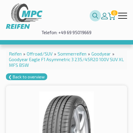
0
Telefon: +49 69 95019669
Reifen
»
Offroad/SUV
»
Sommerreifen
»
Goodyear
»
Goodyear Eagle F1 Asymmetric 3 235/45R20 100V SUV XL
MFS BSW
❮ Back to overview