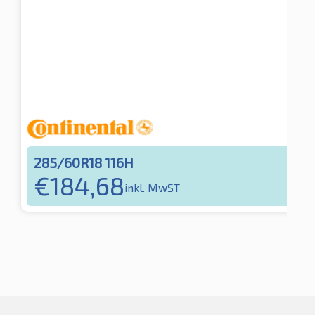
285/60R18 116H
€
184,68
inkl. MwST