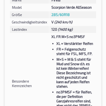
Model
Scorpion Verde AllSeason
Größe
285/60R18
Geschwindigkeitsindex
V
(240 km/h)
Lastindex
120
(1400 kg)
XL FR M+S no3PMSF
XL
= Verstärkter Reifen
FR
= Felgenschutz
steht für FSL, MFS, FP.
M+S
= M & S steht für
Mud und Snow d.h. es
ist kein Winterreifen!
Diese Bezeichnung ist
nicht geschützt und
Besondere
kann auf jeden Reifen
Kennzeichen
stehen.
no3PMSF
= für Reifen,
die per Definition
Ganzjahresreifen sind,
aber nicht das 3PMSF-