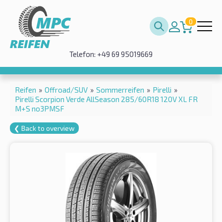
0
Telefon: +49 69 95019669
Reifen
»
Offroad/SUV
»
Sommerreifen
»
Pirelli
»
Pirelli Scorpion Verde AllSeason 285/60R18 120V XL FR
M+S no3PMSF
❮ Back to overview