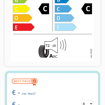
€
-
inkl. MwST
€
-