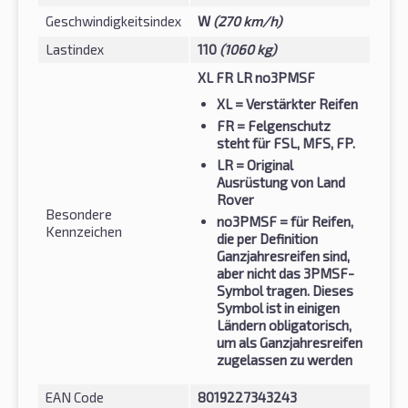
Geschwindigkeitsindex
W
(270 km/h)
Lastindex
110
(1060 kg)
XL FR LR no3PMSF
XL
= Verstärkter Reifen
FR
= Felgenschutz
steht für FSL, MFS, FP.
LR
= Original
Ausrüstung von Land
Rover
Besondere
no3PMSF
= für Reifen,
Kennzeichen
die per Definition
Ganzjahresreifen sind,
aber nicht das 3PMSF-
Symbol tragen. Dieses
Symbol ist in einigen
Ländern obligatorisch,
um als Ganzjahresreifen
zugelassen zu werden
EAN Code
8019227343243