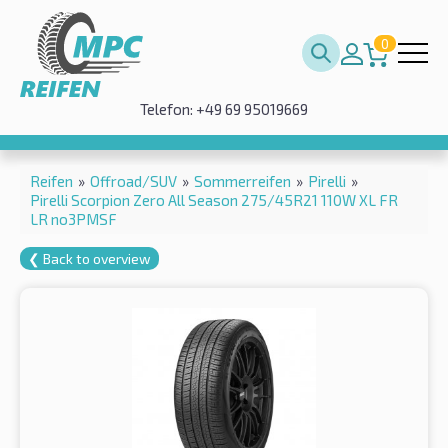
0
Telefon: +49 69 95019669
Reifen
»
Offroad/SUV
»
Sommerreifen
»
Pirelli
»
Pirelli Scorpion Zero All Season 275/45R21 110W XL FR
LR no3PMSF
❮ Back to overview