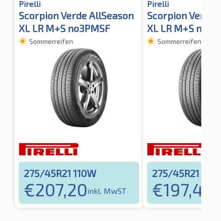
Pirelli
Pirelli
Scorpion Verde AllSeason
Scorpion Verde 
XL LR M+S no3PMSF
XL LR M+S no3
Sommerreifen
Sommerreifen
275/45R21 110W
275/45R21 110Y
€
207,20
€
197,47
inkl. MwST
in