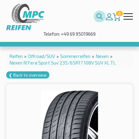
0
Telefon: +49 69 95019669
Reifen
»
Offroad/SUV
»
Sommerreifen
»
Nexen
»
Nexen N'Fera Sport Suv 235/65R17 108V SUV XL TL
❮ Back to overview