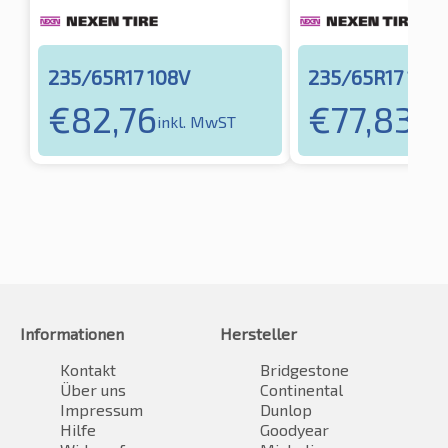
235/65R17 108V
235/65R17 104
€
82,76
€
77,83
inkl. MwST
inkl
Informationen
Hersteller
Kontakt
Bridgestone
Über uns
Continental
Impressum
Dunlop
Hilfe
Goodyear