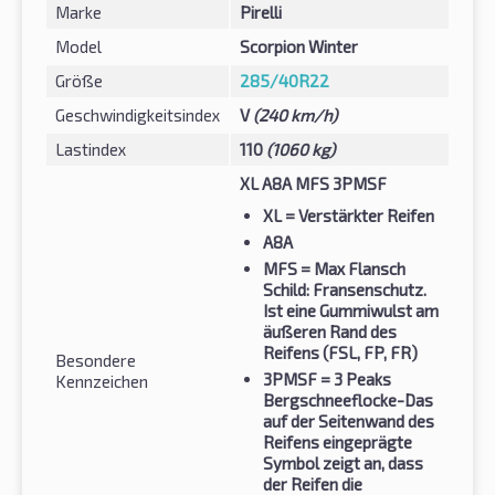
Marke
Pirelli
Model
Scorpion Winter
Größe
285/40R22
Geschwindigkeitsindex
V
(240 km/h)
Lastindex
110
(1060 kg)
XL A8A MFS 3PMSF
XL
= Verstärkter Reifen
A8A
MFS
= Max Flansch
Schild: Fransenschutz.
Ist eine Gummiwulst am
äußeren Rand des
Reifens (FSL, FP, FR)
Besondere
3PMSF
= 3 Peaks
Kennzeichen
Bergschneeflocke-Das
auf der Seitenwand des
Reifens eingeprägte
Symbol zeigt an, dass
der Reifen die