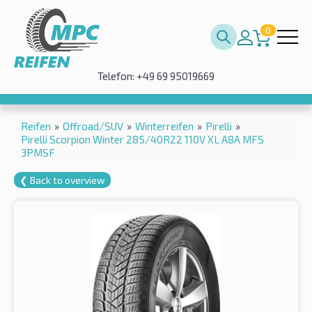
0
Telefon: +49 69 95019669
Reifen
»
Offroad/SUV
»
Winterreifen
»
Pirelli
»
Pirelli Scorpion Winter 285/40R22 110V XL A8A MFS
3PMSF
❮ Back to overview