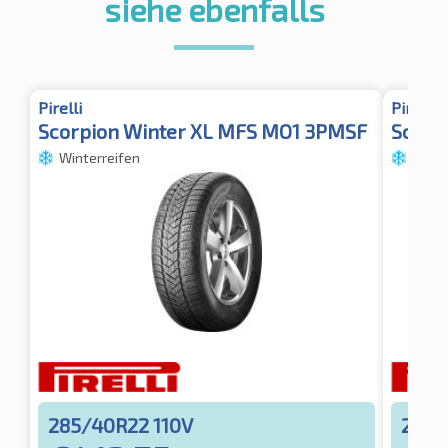
siehe ebenfalls
Pirelli
Pirelli
Scorpion Winter XL MFS MO1 3PMSF
Scorpi
Winterreifen
Winte
285/40R22 110V
285/