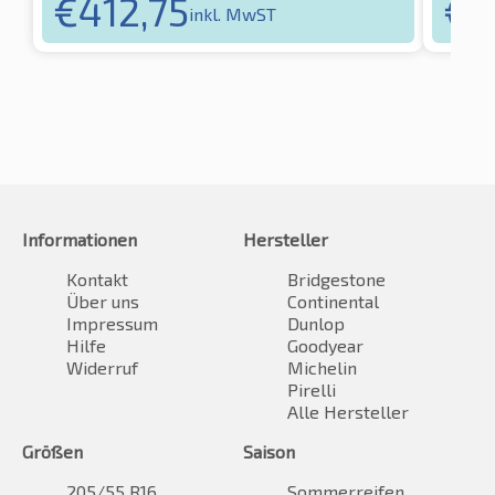
€
412,75
€
5
inkl. MwST
Informationen
Hersteller
Kontakt
Bridgestone
Über uns
Continental
Impressum
Dunlop
Hilfe
Goodyear
Widerruf
Michelin
Pirelli
Alle Hersteller
Größen
Saison
205/55 R16
Sommerreifen