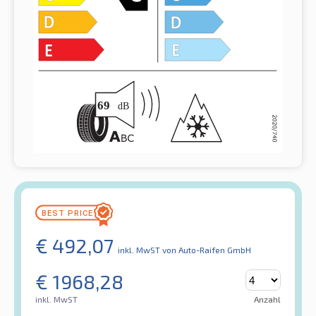
€
492,07
inkl. MwST
von Auto-Raifen GmbH
€
1968,28
inkl. MwST
Anzahl