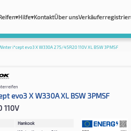
Reifen
▾
Hilfe
▾
Kontakt
Über uns
Verkäuferregistrie
Winter i*cept evo3 X W330A 275/45R20 110V XL BSW 3PMSF
terreifen
cept evo3 X W330A XL BSW 3PMSF
 110V
Hankook