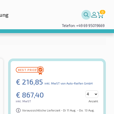
0
rung
Telefon: +49 69 95019669
€
216,85
inkl. MwST
von Auto-Raifen GmbH
€
867,40
inkl. MwST
Anzahl
Voraussichtliche Lieferzeit - Di 11 Aug. - Do. 13 Aug.