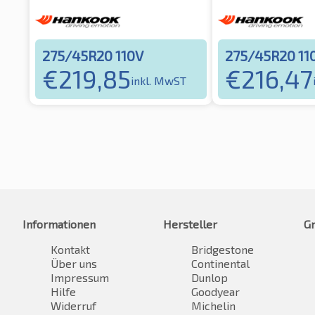
275/45R20 110V
275/45R20 1
€
219,85
€
216,47
inkl. MwST
Informationen
Hersteller
G
Kontakt
Bridgestone
Über uns
Continental
Impressum
Dunlop
Hilfe
Goodyear
Widerruf
Michelin