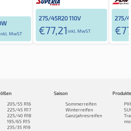
275/45R20 110V
275/4
10W
€
77,21
€
7
inkl. MwST
inkl. MwST
rößen
Saison
Produkt
205/55 R16
Sommerreifen
PK
225/45 R17
Winterreifen
SUV
225/40 R18
Ganzjahresreifen
Tra
195/65 R15
mo
235/35 R19