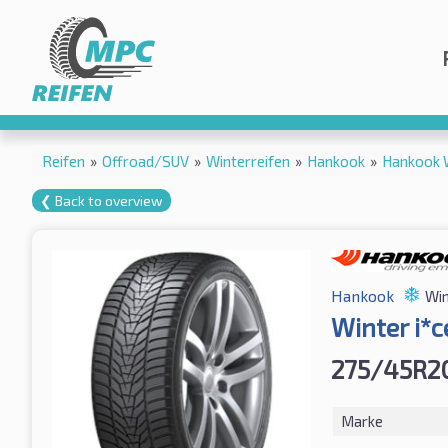
Reifen
»
Offroad/SUV
»
Winterreifen
»
Hankook
»
Hankook 
❮ Back to overview
Hankook
Win
Winter i*
275/45R20
Marke