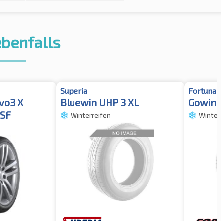
ebenfalls
Superia
Fortuna
evo3 X
Bluewin UHP 3 XL
Gowin 
SF
Winterreifen
Winter