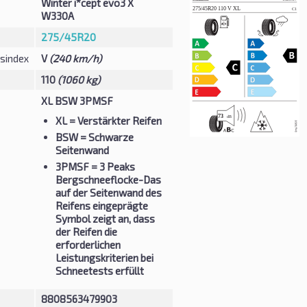
Winter i*cept evo3 X
W330A
275/45R20
sindex
V
(240 km/h)
110
(1060 kg)
XL BSW 3PMSF
XL
= Verstärkter Reifen
BSW
= Schwarze
Seitenwand
3PMSF
= 3 Peaks
Bergschneeflocke-Das
auf der Seitenwand des
Reifens eingeprägte
Symbol zeigt an, dass
der Reifen die
erforderlichen
Leistungskriterien bei
Schneetests erfüllt
8808563479903