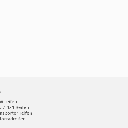
5R20 110V
275/45R20 110V
7,68
€
79,65
inkl. MwST
inkl. MwST
e
W reifen
 / 4x4 Reifen
nsporter reifen
torradreifen