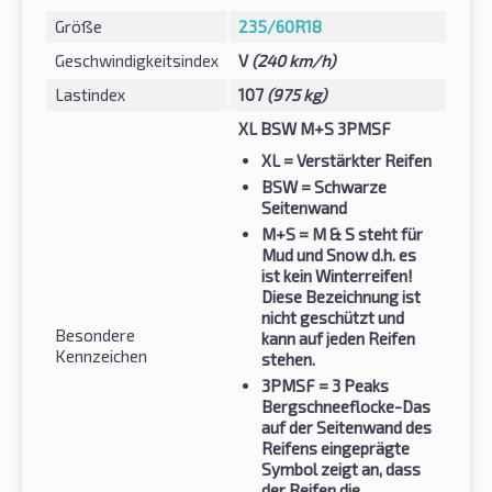
Größe
235/60R18
Geschwindigkeitsindex
V
(240 km/h)
Lastindex
107
(975 kg)
XL BSW M+S 3PMSF
XL
= Verstärkter Reifen
BSW
= Schwarze
Seitenwand
M+S
= M & S steht für
Mud und Snow d.h. es
ist kein Winterreifen!
Diese Bezeichnung ist
nicht geschützt und
Besondere
kann auf jeden Reifen
Kennzeichen
stehen.
3PMSF
= 3 Peaks
Bergschneeflocke-Das
auf der Seitenwand des
Reifens eingeprägte
Symbol zeigt an, dass
der Reifen die