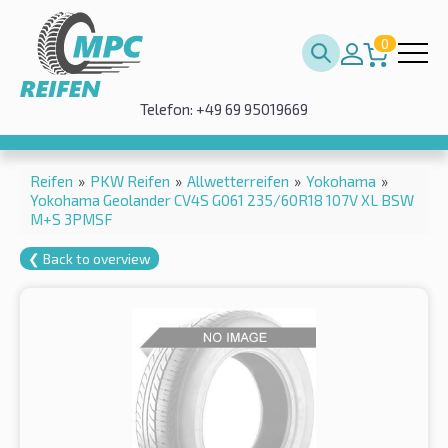
0
Telefon: +49 69 95019669
Reifen
»
PKW Reifen
»
Allwetterreifen
»
Yokohama
»
Yokohama Geolander CV4S G061 235/60R18 107V XL BSW
M+S 3PMSF
❮ Back to overview