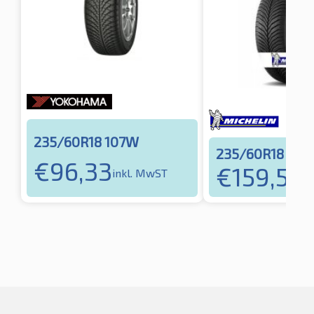
235/60R18 107W
235/60R18 107
€
96,33
€
159,52
inkl. MwST
in