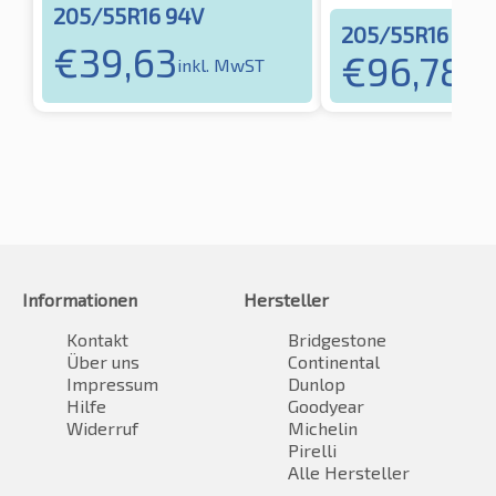
205/55R16 94V
205/55R16 94V
€
39,63
€
96,78
inkl. MwST
ink
Informationen
Hersteller
Kontakt
Bridgestone
Über uns
Continental
Impressum
Dunlop
Hilfe
Goodyear
Widerruf
Michelin
Pirelli
Alle Hersteller