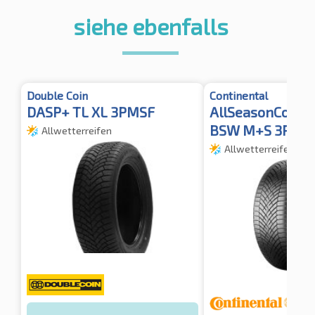
siehe ebenfalls
Double Coin
Continental
DASP+ TL XL 3PMSF
AllSeasonContac
BSW M+S 3PMSF
Allwetterreifen
Allwetterreifen