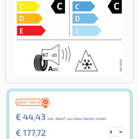
€
44,43
inkl. MwST
von Auto-Raifen GmbH
€
177,72