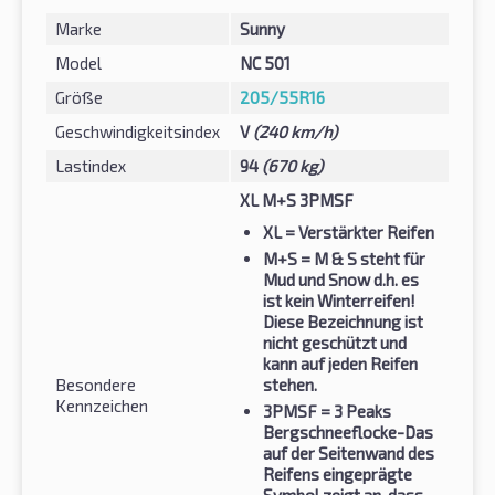
Marke
Sunny
Model
NC 501
Größe
205/55R16
Geschwindigkeitsindex
V
(240 km/h)
Lastindex
94
(670 kg)
XL M+S 3PMSF
XL
= Verstärkter Reifen
M+S
= M & S steht für
Mud und Snow d.h. es
ist kein Winterreifen!
Diese Bezeichnung ist
nicht geschützt und
kann auf jeden Reifen
Besondere
stehen.
Kennzeichen
3PMSF
= 3 Peaks
Bergschneeflocke-Das
auf der Seitenwand des
Reifens eingeprägte
Symbol zeigt an, dass