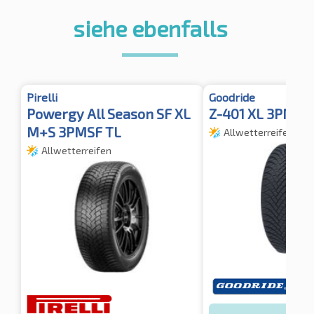
siehe ebenfalls
Pirelli
Goodride
Powergy All Season SF XL
Z-401 XL 3PMSF
M+S 3PMSF TL
Allwetterreifen
Allwetterreifen