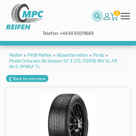
0
Telefon: +49 69 95019669
Reifen
»
PKW Reifen
»
Allwetterreifen
»
Pirelli
»
Pirelli Cinturato All Season SF 3 215/55R18 99V XL FR
M+S 3PMSF TL
❮ Back to overview