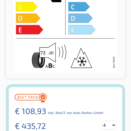
€
108,93
inkl. MwST
von Auto-Raifen GmbH
€
435,72