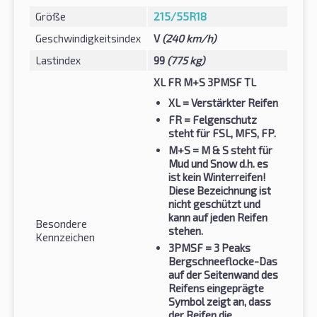
Größe
215/55R18
Geschwindigkeitsindex
V
(240 km/h)
Lastindex
99
(775 kg)
XL FR M+S 3PMSF TL
XL
= Verstärkter Reifen
FR
= Felgenschutz
steht für FSL, MFS, FP.
M+S
= M & S steht für
Mud und Snow d.h. es
ist kein Winterreifen!
Diese Bezeichnung ist
nicht geschützt und
kann auf jeden Reifen
Besondere
stehen.
Kennzeichen
3PMSF
= 3 Peaks
Bergschneeflocke-Das
auf der Seitenwand des
Reifens eingeprägte
Symbol zeigt an, dass
der Reifen die