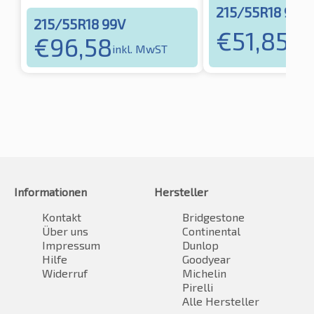
215/55R18 99V
215/55R18 99V
€
51,85
€
96,58
inkl
inkl. MwST
Informationen
Hersteller
Kontakt
Bridgestone
Über uns
Continental
Impressum
Dunlop
Hilfe
Goodyear
Widerruf
Michelin
Pirelli
Alle Hersteller