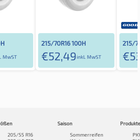
0H
215/70R16 100H
215/7
€
52,49
€
5
l. MwST
inkl. MwST
rößen
Saison
Produkt
205/55 R16
Sommerreifen
PK