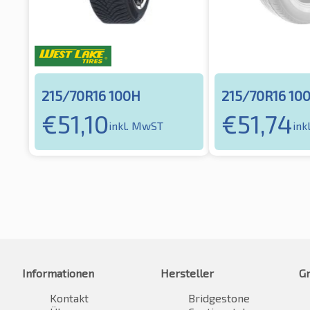
215/70R16 100H
215/70R16 10
€
51,10
€
51,74
inkl. MwST
ink
Informationen
Hersteller
G
Kontakt
Bridgestone