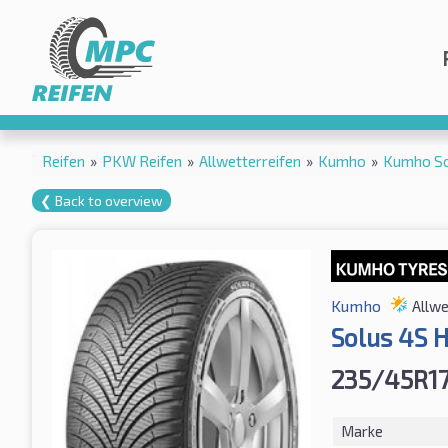
Reifen
»
PKW Reifen
»
Allwetterreifen
»
Kumho
»
Kumho So
❮ Back to overview
Kumho
Allwe
Solus 4S 
235/45R17
Marke