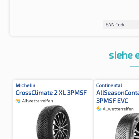
EAN Code
siehe 
Michelin
Continental
CrossClimate 2 XL 3PMSF
AllSeasonConta
3PMSF EVC
Allwetterreifen
Allwetterreifen