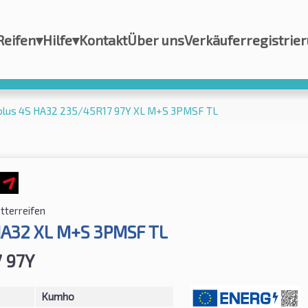
Reifen
▾
Hilfe
▾
Kontakt
Über uns
Verkäuferregistrie
lus 4S HA32 235/45R17 97Y XL M+S 3PMSF TL
tterreifen
HA32 XL M+S 3PMSF TL
 97Y
Kumho