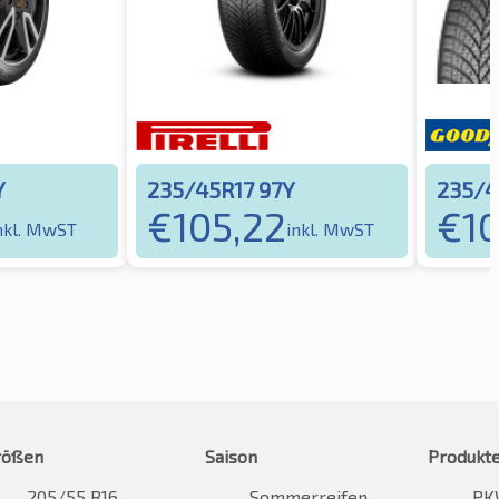
Y
235/45R17 97Y
235/4
€
105,22
€
1
nkl. MwST
inkl. MwST
rößen
Saison
Produkt
205/55 R16
Sommerreifen
PK