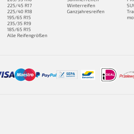
225/45 R17
Winterreifen
SUV
225/40 R18
Ganzjahresreifen
Tra
195/65 R15
mo
235/35 R19
185/65 R15
Alle Reifengrößen