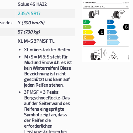
Solus 4S HA32
235/45R17
sindex
Y
(300 km/h)
97
(730 kg)
XL M+S 3PMSF TL
XL
= Verstärkter Reifen
M+S
= M & S steht für
Mud und Snow d.h. es ist
kein Winterreifen! Diese
Bezeichnung ist nicht
geschützt und kann auf
jeden Reifen stehen.
3PMSF
= 3 Peaks
Bergschneeflocke-Das
auf der Seitenwand des
Reifens eingeprägte
Symbol zeigt an, dass
der Reifen die
erforderlichen
Leistungskriterien bei