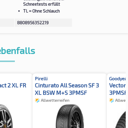
Schneetests erfüllt
TL
= Ohne Schlauch
8808956352219
ebenfalls
Pirelli
Goodyea
ct 2 XL FR
Cinturato All Season SF 3
Vector
XL BSW M+S 3PMSF
3PMSF
Allwetterreifen
Allwet