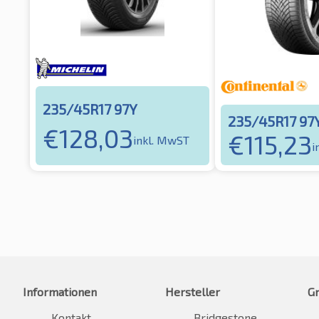
235/45R17 97Y
235/45R17 97
€
128,03
€
115,23
inkl. MwST
i
Informationen
Hersteller
G
Kontakt
Bridgestone