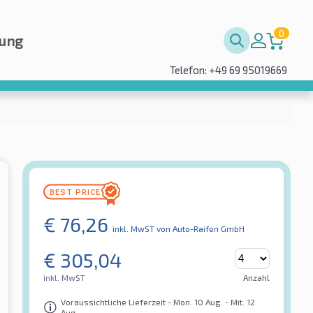
0
rung
Telefon: +49 69 95019669
€
76,26
inkl. MwST
von Auto-Raifen GmbH
€
305,04
inkl. MwST
Anzahl
Voraussichtliche Lieferzeit - Mon. 10 Aug. - Mit. 12
Aug.