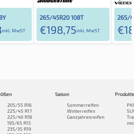
8Y
265/45R20 108T
265/4
8
€
198,75
€
1
inkl. MwST
inkl. MwST
rößen
Saison
Produkt
205/55 R16
Sommerreifen
PK
225/45 R17
Winterreifen
SUV
225/40 R18
Ganzjahresreifen
Tra
195/65 R15
mo
235/35 R19