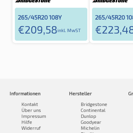
265/45R20 108Y
265/45R20 10
€
209,58
€
223,4
inkl. MwST
Informationen
Hersteller
G
Kontakt
Bridgestone
Über uns
Continental
Impressum
Dunlop
Hilfe
Goodyear
Widerruf
Michelin