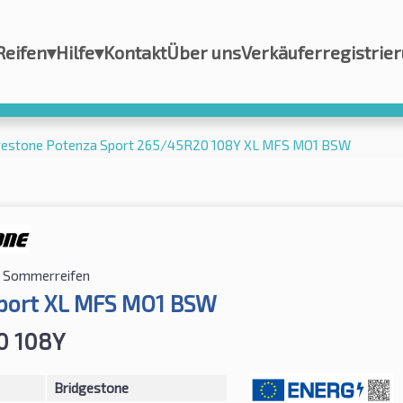
Reifen
▾
Hilfe
▾
Kontakt
Über uns
Verkäuferregistrie
gestone Potenza Sport 265/45R20 108Y XL MFS MO1 BSW
Sommerreifen
port XL MFS MO1 BSW
0 108Y
Bridgestone