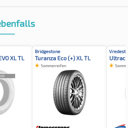
ebenfalls
Bridgestone
Vredeste
EVO XL TL
Turanza Eco (+) XL TL
Ultrac 
Sommerreifen
Sommer