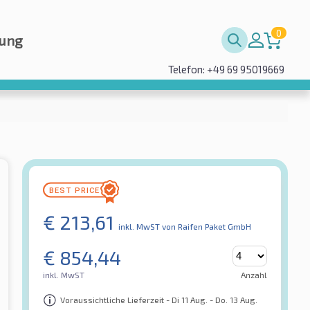
0
rung
Telefon: +49 69 95019669
€
213,61
inkl. MwST
von Raifen Paket GmbH
€
854,44
inkl. MwST
Anzahl
Voraussichtliche Lieferzeit - Di 11 Aug. - Do. 13 Aug.