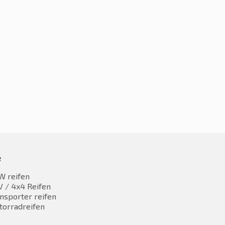
5R20 108Y
265/45R20 108Y
89,97
€
212,07
inkl. MwST
inkl. MwST
e
W reifen
 / 4x4 Reifen
nsporter reifen
torradreifen