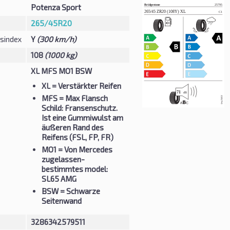
Potenza Sport
265/45R20
sindex
Y
(300 km/h)
108
(1000 kg)
XL MFS MO1 BSW
XL
= Verstärkter Reifen
MFS
= Max Flansch
Schild: Fransenschutz.
Ist eine Gummiwulst am
äußeren Rand des
Reifens (FSL, FP, FR)
MO1
= Von Mercedes
zugelassen-
bestimmtes model:
SL65 AMG
BSW
= Schwarze
Seitenwand
3286342579511