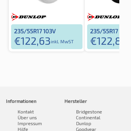
235/55R17 103V
235/55R17 99V
€
122,63
€
122,87
inkl. MwST
in
Informationen
Hersteller
Kontakt
Bridgestone
Über uns
Continental
Impressum
Dunlop
Hilfe
Goodyear