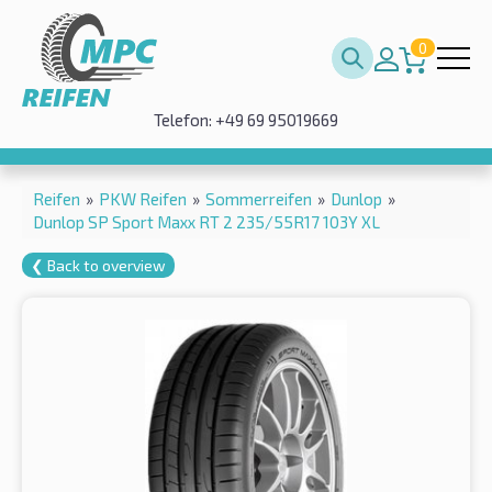
0
Telefon: +49 69 95019669
Reifen
»
PKW Reifen
»
Sommerreifen
»
Dunlop
»
Dunlop SP Sport Maxx RT 2 235/55R17 103Y XL
❮ Back to overview