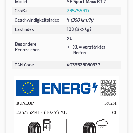
Model
SP Sport Maxx RT 2
Größe
235/55R17
Geschwindigkeitsindex
Y
(300 km/h)
Lastindex
103
(875 kg)
XL
Besondere
XL
= Verstärkter
Kennzeichen
Reifen
EAN Code
4038526060327