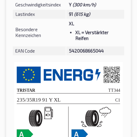
Geschwindigkeitsindex
Y
(300 km/h)
Lastindex
91
(615 kg)
XL
Besondere
XL
= Verstärkter
Kennzeichen
Reifen
EAN Code
5420068665044