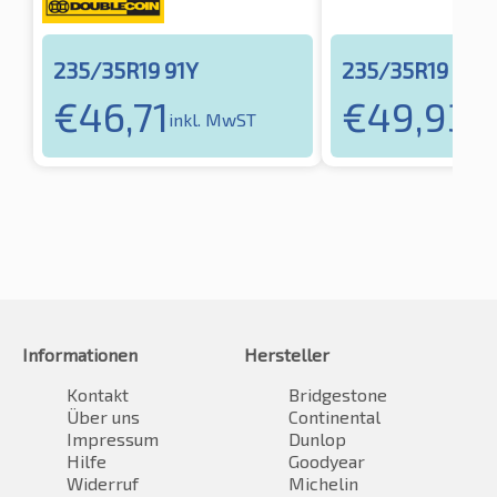
235/35R19 91Y
235/35R19 91Y
€
46,71
€
49,93
inkl. MwST
ink
Informationen
Hersteller
Kontakt
Bridgestone
Über uns
Continental
Impressum
Dunlop
Hilfe
Goodyear
Widerruf
Michelin