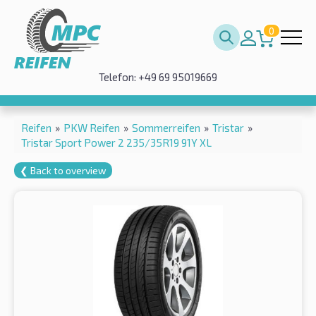
0
Telefon: +49 69 95019669
Reifen
»
PKW Reifen
»
Sommerreifen
»
Tristar
»
Tristar Sport Power 2 235/35R19 91Y XL
❮ Back to overview