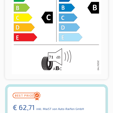
€
62,71
inkl. MwST
von Auto-Raifen GmbH