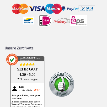
Unsere Zertifikate
AUSGEZEICHNET
.org
Kundenbewertungen
SEHR GUT
4.39
/ 5.00
263 Bewertungen
Kiki
11.07.2026
Mehr
Sehr gute Reifen, sehr guter
Verkäufer
Bin sehr zufrieden. Sind gut bei
Nass und Trockenen. Wurde sehr
gerne empfehlen. Versand super