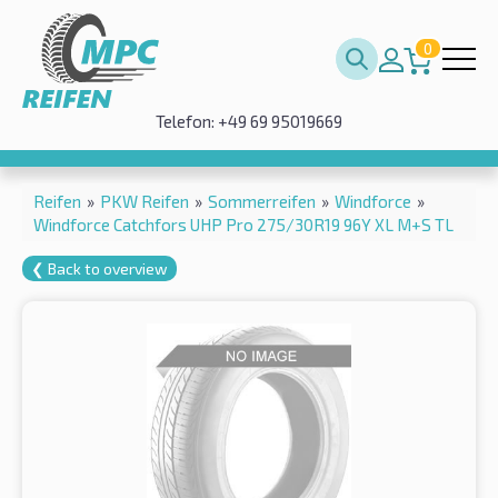
0
Telefon: +49 69 95019669
Reifen
»
PKW Reifen
»
Sommerreifen
»
Windforce
»
Windforce Catchfors UHP Pro 275/30R19 96Y XL M+S TL
❮ Back to overview