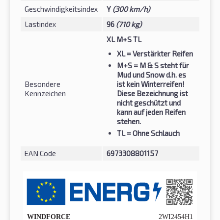
Geschwindigkeitsindex
Y
(300 km/h)
Lastindex
96
(710 kg)
XL M+S TL
XL
= Verstärkter Reifen
M+S
= M & S steht für
Mud und Snow d.h. es
Besondere
ist kein Winterreifen!
Kennzeichen
Diese Bezeichnung ist
nicht geschützt und
kann auf jeden Reifen
stehen.
TL
= Ohne Schlauch
EAN Code
6973308801157