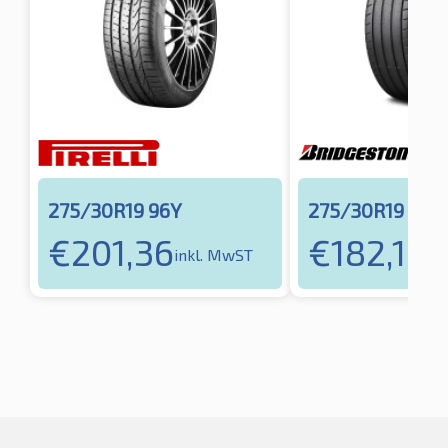
275/30R19 96Y
275/30R19 96Y
€
201,36
€
182,13
inkl. MwST
in