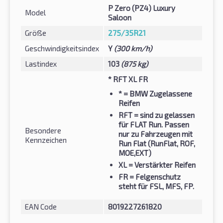
P Zero (PZ4) Luxury
Model
Saloon
Größe
275/35R21
Geschwindigkeitsindex
Y
(300 km/h)
Lastindex
103
(875 kg)
* RFT XL FR
*
= BMW Zugelassene
Reifen
RFT
= sind zu gelassen
für FLAT Run. Passen
Besondere
nur zu Fahrzeugen mit
Kennzeichen
Run Flat (RunFlat, ROF,
MOE,EXT)
XL
= Verstärkter Reifen
FR
= Felgenschutz
steht für FSL, MFS, FP.
EAN Code
8019227261820