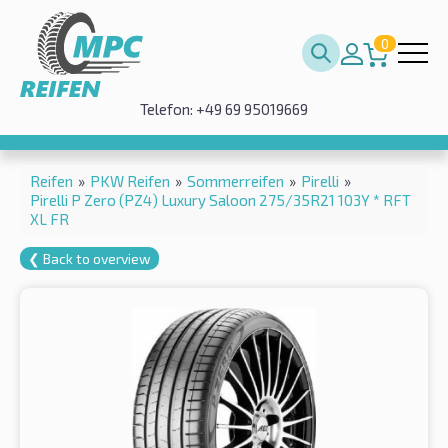
0
Telefon: +49 69 95019669
Reifen
»
PKW Reifen
»
Sommerreifen
»
Pirelli
»
Pirelli P Zero (PZ4) Luxury Saloon 275/35R21 103Y * RFT
XL FR
❮ Back to overview