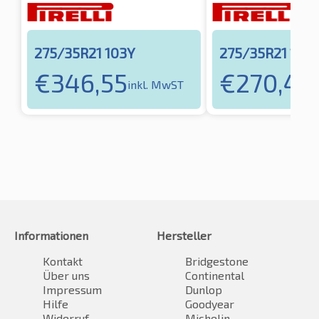
275/35R21 103Y
275/35R21 103
€
346,55
€
270,40
inkl. MwST
Informationen
Hersteller
Kontakt
Bridgestone
Über uns
Continental
Impressum
Dunlop
Hilfe
Goodyear
Widerruf
Michelin