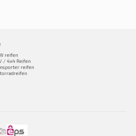
e
W reifen
 / 4x4 Reifen
nsporter reifen
torradreifen