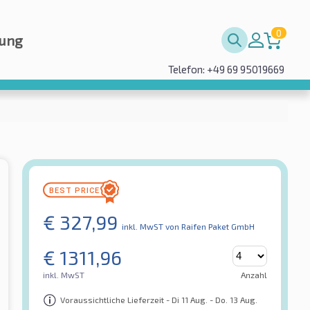
0
rung
Telefon: +49 69 95019669
€
327,99
inkl. MwST
von Raifen Paket GmbH
€
1311,96
inkl. MwST
Anzahl
Voraussichtliche Lieferzeit - Di 11 Aug. - Do. 13 Aug.