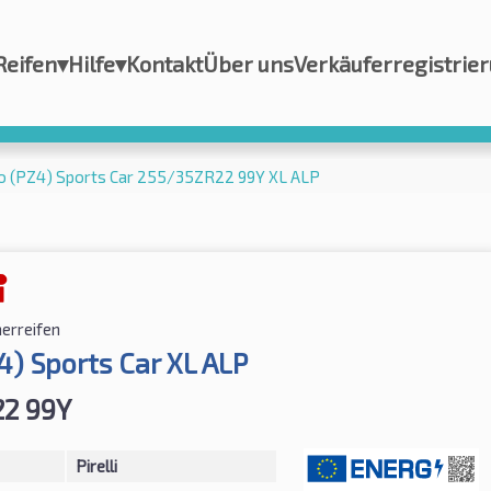
Reifen
▾
Hilfe
▾
Kontakt
Über uns
Verkäuferregistrie
ero (PZ4) Sports Car 255/35ZR22 99Y XL ALP
rreifen
4) Sports Car XL ALP
2 99Y
Pirelli