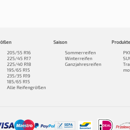
rößen
Saison
Produkt
205/55 R16
Sommerreifen
PK
225/45 R17
Winterreifen
SUV
225/40 R18
Ganzjahresreifen
Tra
195/65 R15
mo
235/35 R19
185/65 R15
Alle Reifengrößen