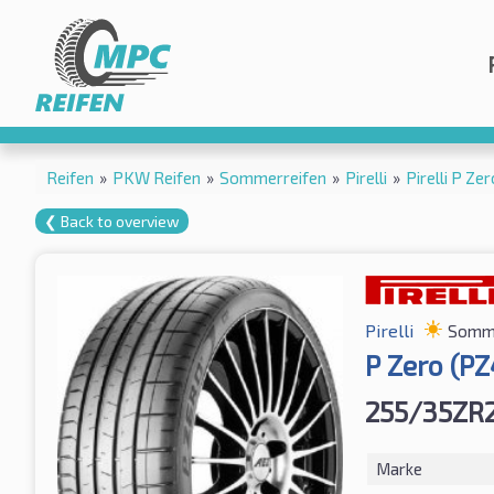
Reifen
»
PKW Reifen
»
Sommerreifen
»
Pirelli
»
Pirelli P Z
❮ Back to overview
Pirelli
Somme
P Zero (PZ
255/35ZR2
Marke