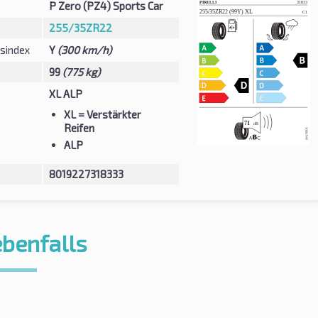
P Zero (PZ4) Sports Car
255/35ZR22
sindex
Y
(300 km/h)
99
(775 kg)
XL ALP
XL
= Verstärkter
Reifen
ALP
8019227318333
ebenfalls