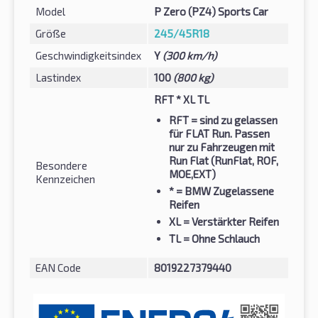
Model
P Zero (PZ4) Sports Car
Größe
245/45R18
Geschwindigkeitsindex
Y
(300 km/h)
Lastindex
100
(800 kg)
RFT * XL TL
RFT
= sind zu gelassen
für FLAT Run. Passen
nur zu Fahrzeugen mit
Run Flat (RunFlat, ROF,
Besondere
MOE,EXT)
Kennzeichen
*
= BMW Zugelassene
Reifen
XL
= Verstärkter Reifen
TL
= Ohne Schlauch
EAN Code
8019227379440