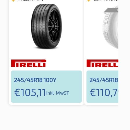
245/45R18 100Y
245/45R18 100
€
105,11
€
110,79
inkl. MwST
in