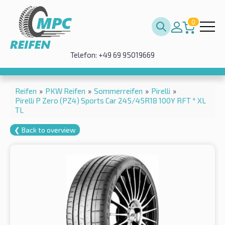
0
Telefon: +49 69 95019669
Reifen
»
PKW Reifen
»
Sommerreifen
»
Pirelli
»
Pirelli P Zero (PZ4) Sports Car 245/45R18 100Y RFT * XL
TL
❮ Back to overview