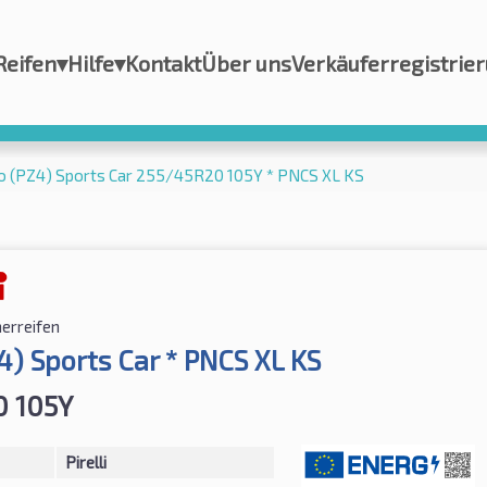
Reifen
▾
Hilfe
▾
Kontakt
Über uns
Verkäuferregistrie
ero (PZ4) Sports Car 255/45R20 105Y * PNCS XL KS
rreifen
4) Sports Car * PNCS XL KS
0 105Y
Pirelli