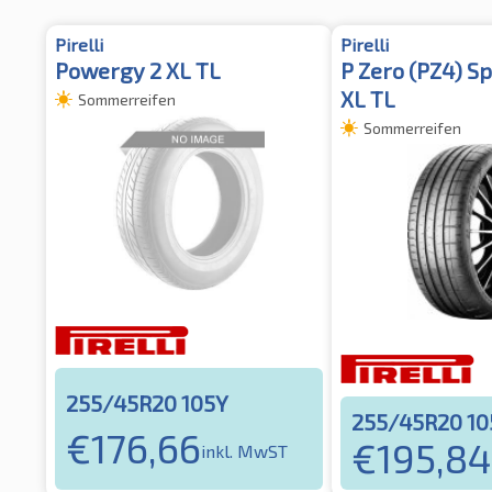
Pirelli
Pirelli
Powergy 2 XL TL
P Zero (PZ4) Sp
XL TL
Sommerreifen
Sommerreifen
255/45R20 105Y
255/45R20 10
€
176,66
€
195,84
inkl. MwST