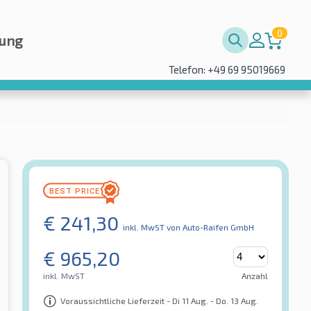
0
rung
Telefon: +49 69 95019669
€
241,30
inkl. MwST
von Auto-Raifen GmbH
€
965,20
inkl. MwST
Anzahl
Voraussichtliche Lieferzeit - Di 11 Aug. - Do. 13 Aug.