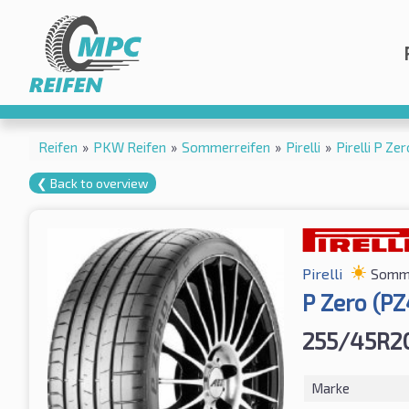
Reifen
»
PKW Reifen
»
Sommerreifen
»
Pirelli
»
Pirelli P Z
❮ Back to overview
Pirelli
Somme
P Zero (PZ
255/45R2
Marke