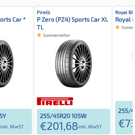
Pirelli
Royal Bl
orts Car *
P Zero (PZ4) Sports Car XL
Royal E
TL
Sommer
Sommerreifen
255/4
5Y
255/45R20 105W
€
73
€
201,68
inkl. MwST
inkl. MwST