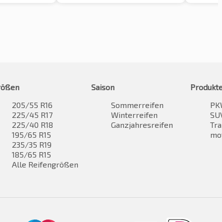
rößen
Saison
Produkt
205/55 R16
Sommerreifen
PK
225/45 R17
Winterreifen
SUV
225/40 R18
Ganzjahresreifen
Tra
195/65 R15
mo
235/35 R19
185/65 R15
Alle Reifengrößen