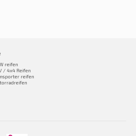
e
W reifen
 / 4x4 Reifen
nsporter reifen
torradreifen