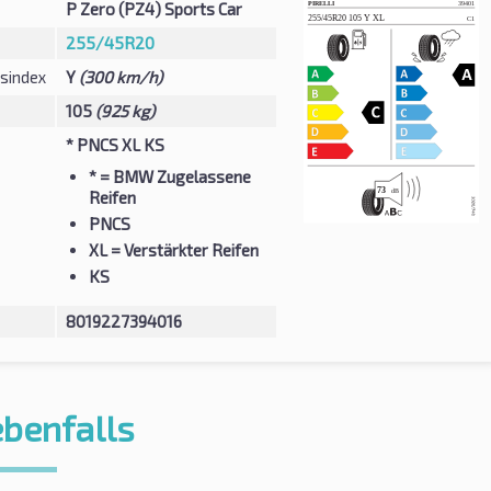
P Zero (PZ4) Sports Car
255/45R20
sindex
Y
(300 km/h)
105
(925 kg)
* PNCS XL KS
*
= BMW Zugelassene
Reifen
PNCS
XL
= Verstärkter Reifen
KS
8019227394016
ebenfalls