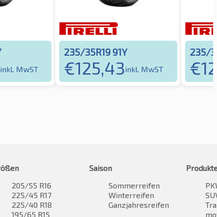
Y
235/35R19 91Y
235/3
€
125,43
€
12
inkl. MwST
inkl. MwST
rößen
Saison
Produkt
205/55 R16
Sommerreifen
PK
225/45 R17
Winterreifen
SUV
225/40 R18
Ganzjahresreifen
Tra
195/65 R15
mo