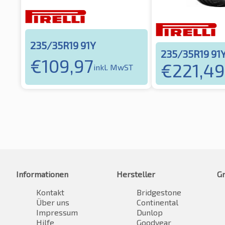
235/35R19 91Y
235/35R19 91
€
109,97
€
221,49
inkl. MwST
Informationen
Hersteller
G
Kontakt
Bridgestone
Über uns
Continental
Impressum
Dunlop
Hilfe
Goodyear