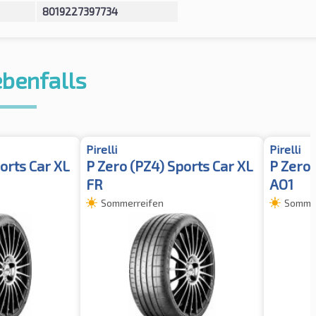
8019227397734
ebenfalls
Pirelli
Pirelli
orts Car XL
P Zero (PZ4) Sports Car XL
P Zero 
FR
AO1
Sommerreifen
Sommer