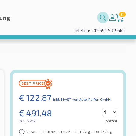
0
rung
Telefon: +49 69 95019669
€
122,87
inkl. MwST
von Auto-Raifen GmbH
€
491,48
inkl. MwST
Anzahl
Voraussichtliche Lieferzeit - Di 11 Aug. - Do. 13 Aug.