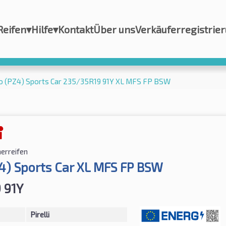
Reifen
▾
Hilfe
▾
Kontakt
Über uns
Verkäuferregistrie
ero (PZ4) Sports Car 235/35R19 91Y XL MFS FP BSW
rreifen
Z4) Sports Car XL MFS FP BSW
 91Y
Pirelli