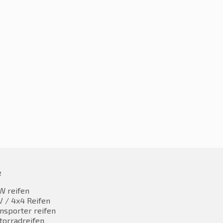
235/35R19 91Y
5R19 91Y
€
48,59
7,45
inkl. MwST
inkl. MwST
e
W reifen
 / 4x4 Reifen
nsporter reifen
torradreifen