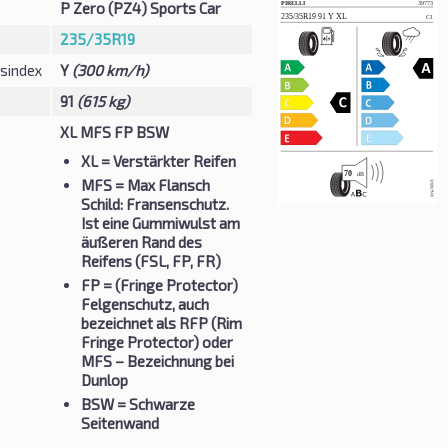
P Zero (PZ4) Sports Car
235/35R19
sindex
Y
(300 km/h)
91
(615 kg)
XL MFS FP BSW
XL
= Verstärkter Reifen
MFS
= Max Flansch
Schild: Fransenschutz.
Ist eine Gummiwulst am
äußeren Rand des
Reifens (FSL, FP, FR)
FP
= (Fringe Protector)
Felgenschutz, auch
bezeichnet als RFP (Rim
Fringe Protector) oder
MFS – Bezeichnung bei
Dunlop
BSW
= Schwarze
Seitenwand