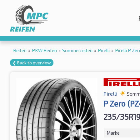
Reifen
»
PKW Reifen
»
Sommerreifen
»
Pirelli
»
Pirelli P Z
❮ Back to overview
Pirelli
Somme
P Zero (P
235/35R19
Marke