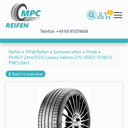
0
Telefon: +49 69 95019669
Reifen
»
PKW Reifen
»
Sommerreifen
»
Pirelli
»
Pirelli P Zero (PZ4) Luxury Saloon 275/35R21 103W XL
PNCS Elect
❮ Back to overview