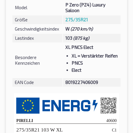
P Zero (PZ4) Luxury
Model
Saloon
Größe
275/35R21
Geschwindigkeitsindex
W
(270 km/h)
Lastindex
103
(875 kg)
XL PNCS Elect
XL
= Verstärkter Reifen
Besondere
Kennzeichen
PNCS
Elect
EAN Code
8019227406009