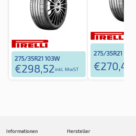
275/35R21 103
275/35R21 103W
€
270,40
€
298,52
inkl. MwST
Informationen
Hersteller