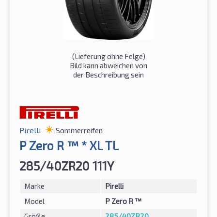
(Lieferung ohne Felge)
Bild kann abweichen von
der Beschreibung sein
Pirelli
Sommerreifen
P Zero R ™ * XL TL
285/40ZR20 111Y
Marke
Pirelli
Model
P Zero R ™
Größe
285/40ZR20