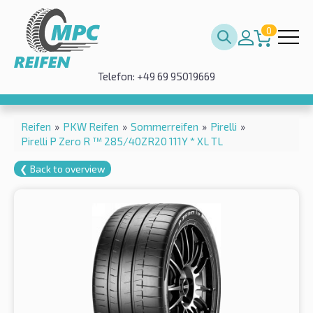
0
Telefon: +49 69 95019669
Reifen
»
PKW Reifen
»
Sommerreifen
»
Pirelli
»
Pirelli P Zero R ™ 285/40ZR20 111Y * XL TL
❮ Back to overview