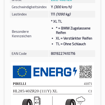
Geschwindigkeitsindex
Y
(300 km/h)
Lastindex
111
(1090 kg)
* XL TL
*
= BMW Zugelassene
Besondere
Reifen
Kennzeichen
XL
= Verstärkter Reifen
TL
= Ohne Schlauch
EAN Code
8019227410716