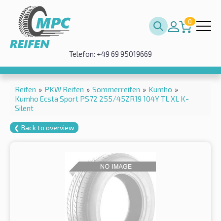
0
Telefon: +49 69 95019669
Reifen
»
PKW Reifen
»
Sommerreifen
»
Kumho
»
Kumho Ecsta Sport PS72 255/45ZR19 104Y TL XL K-
Silent
❮ Back to overview