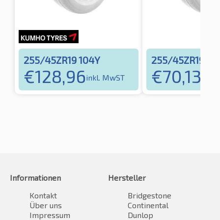
255/45ZR19 104Y
255/45ZR19 10
€
128,96
€
70,13
inkl. MwST
inkl
Informationen
Hersteller
Kontakt
Bridgestone
Über uns
Continental
Impressum
Dunlop