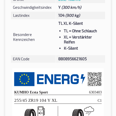
Geschwindigkeitsindex
Y
(300 km/h)
Lastindex
104
(900 kg)
TL XL K-Silent
TL
= Ohne Schlauch
Besondere
XL
= Verstärkter
Kennzeichen
Reifen
K-Silent
EAN Code
8808956621605