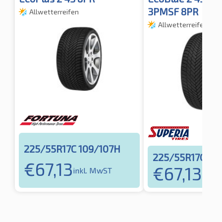
3PMSF 8PR
Allwetterreifen
Allwetterreifen
225/55R17C 109/107H
225/55R17C 10
€
67,13
€
67,13
inkl. MwST
inkl.