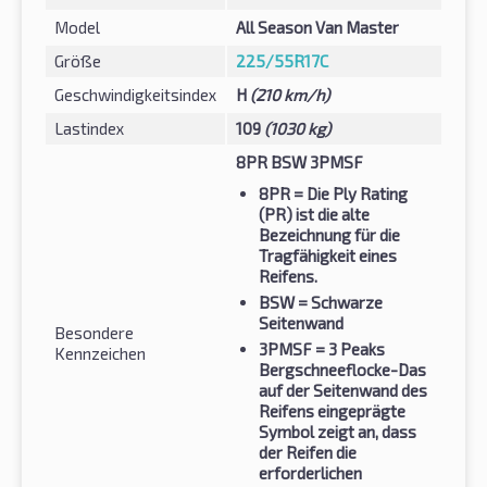
Model
All Season Van Master
Größe
225/55R17C
Geschwindigkeitsindex
H
(210 km/h)
Lastindex
109
(1030 kg)
8PR BSW 3PMSF
8PR
= Die Ply Rating
(PR) ist die alte
Bezeichnung für die
Tragfähigkeit eines
Reifens.
BSW
= Schwarze
Seitenwand
Besondere
3PMSF
= 3 Peaks
Kennzeichen
Bergschneeflocke-Das
auf der Seitenwand des
Reifens eingeprägte
Symbol zeigt an, dass
der Reifen die
erforderlichen