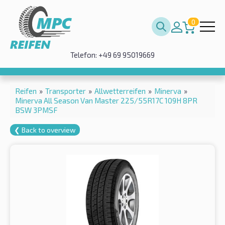
0
Telefon: +49 69 95019669
Reifen
»
Transporter
»
Allwetterreifen
»
Minerva
»
Minerva All Season Van Master 225/55R17C 109H 8PR
BSW 3PMSF
❮ Back to overview