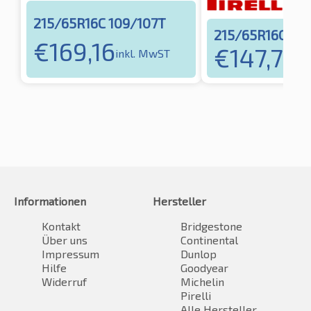
215/65R16C 109/107T
215/65R16C 10
€
169,16
€
147,79
inkl. MwST
in
Informationen
Hersteller
Kontakt
Bridgestone
Über uns
Continental
Impressum
Dunlop
Hilfe
Goodyear
Widerruf
Michelin
Pirelli
Alle Hersteller