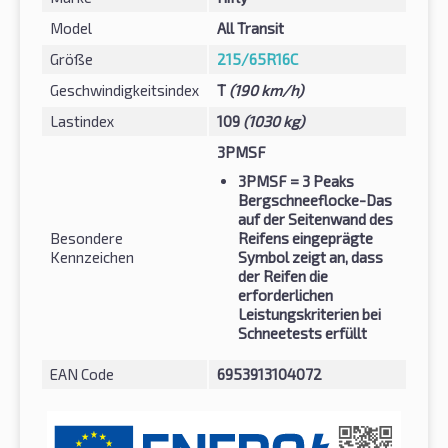
Model
All Transit
Größe
215/65R16C
Geschwindigkeitsindex
T
(190 km/h)
Lastindex
109
(1030 kg)
3PMSF
3PMSF
= 3 Peaks
Bergschneeflocke-Das
auf der Seitenwand des
Besondere
Reifens eingeprägte
Kennzeichen
Symbol zeigt an, dass
der Reifen die
erforderlichen
Leistungskriterien bei
Schneetests erfüllt
EAN Code
6953913104072