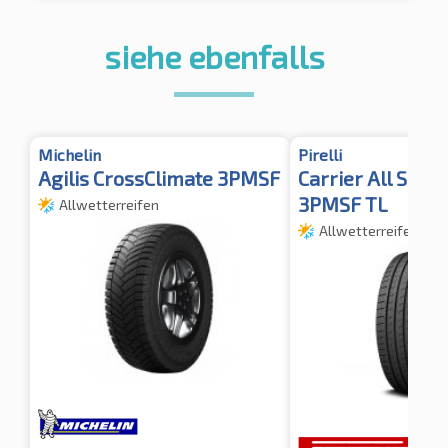
siehe ebenfalls
Michelin
Pirelli
Agilis CrossClimate 3PMSF
Carrier All Sea
3PMSF TL
Allwetterreifen
Allwetterreifen