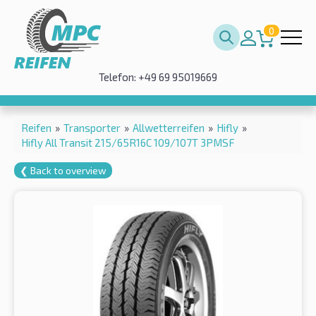
0
Telefon: +49 69 95019669
Reifen
»
Transporter
»
Allwetterreifen
»
Hifly
»
Hifly All Transit 215/65R16C 109/107T 3PMSF
❮ Back to overview