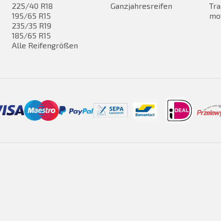
225/40 R18
Ganzjahresreifen
Tra
195/65 R15
mo
235/35 R19
185/65 R15
Alle Reifengrößen