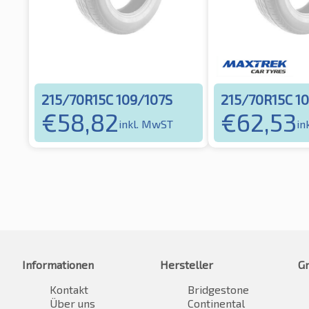
215/70R15C 109/107S
215/70R15C 1
€
58,82
€
62,53
inkl. MwST
in
Informationen
Hersteller
G
Kontakt
Bridgestone
Über uns
Continental