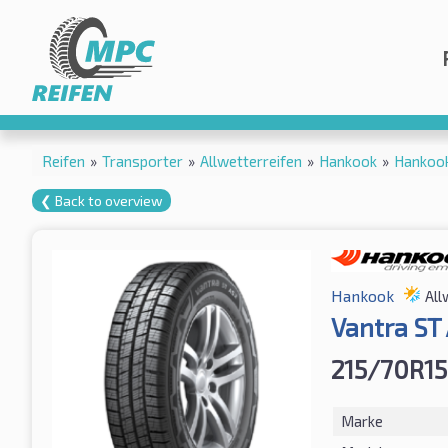
Reifen
»
Transporter
»
Allwetterreifen
»
Hankook
»
Hankoo
❮ Back to overview
Hankook
All
Vantra ST
215/70R15
Marke