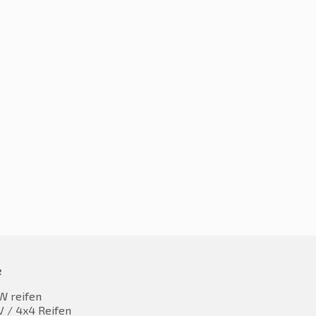
0R15C 109/107S
215/70R15C 109/107S
,71
€
67,81
inkl. MwST
inkl. MwST
e
W reifen
 / 4x4 Reifen