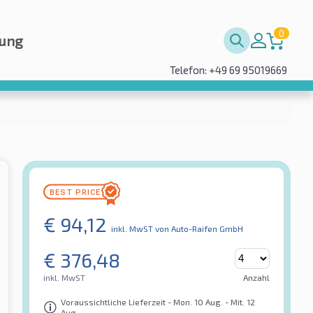
0
rung
Telefon: +49 69 95019669
€
94,12
inkl. MwST
von Auto-Raifen GmbH
€
376,48
inkl. MwST
Anzahl
Voraussichtliche Lieferzeit - Mon. 10 Aug. - Mit. 12
Aug.