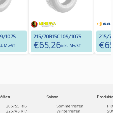
09/107S
215/70R15C 109/107S
215/7
€
65,26
€
65
kl. MwST
inkl. MwST
rößen
Saison
Produkt
205/55 R16
Sommerreifen
PK
225/45 R17
Winterreifen
SUV