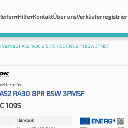
Reifen
▾
Hilfe
▾
Kontakt
Über uns
Verkäuferregistrie
k Vantra ST AS2 RA30 215/70R15C 109S 8PR BSW 3PMSF
wetterreifen
 AS2 RA30 8PR BSW 3PMSF
C 109S
Hankook