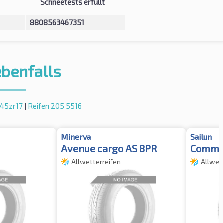
Schneetests erfüllt
8808563467351
ebenfalls
 45zr17
|
Reifen 205 5516
Minerva
Sailun
Avenue cargo AS 8PR
Commer
Allwetterreifen
Allwet