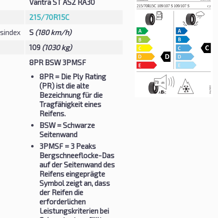
Vantra ST AS2 RA30
215/70R15C
sindex
S
(180 km/h)
109
(1030 kg)
8PR BSW 3PMSF
8PR
= Die Ply Rating
(PR) ist die alte
Bezeichnung für die
Tragfähigkeit eines
Reifens.
BSW
= Schwarze
Seitenwand
3PMSF
= 3 Peaks
Bergschneeflocke-Das
auf der Seitenwand des
Reifens eingeprägte
Symbol zeigt an, dass
der Reifen die
erforderlichen
Leistungskriterien bei