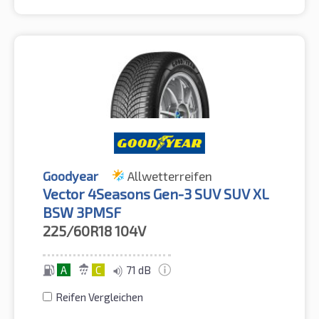
Goodyear
Allwetterreifen
Vector 4Seasons Gen-3 SUV SUV XL
BSW 3PMSF
225/60R18
104V
A
C
71 dB
Reifen Vergleichen