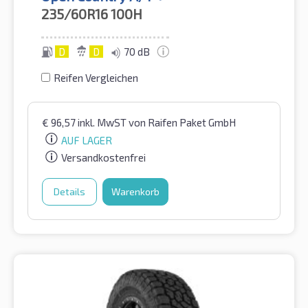
235/60R16
100H
D
D
70 dB
Reifen Vergleichen
€
96,57
inkl. MwST
von Raifen Paket GmbH
AUF LAGER
Versandkostenfrei
Details
Warenkorb