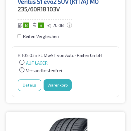
Ventus S1 evo2 SUV (K117A) MO
235/60R18
103V
B
B
70 dB
Reifen Vergleichen
€
105,03
inkl. MwST
von Auto-Raifen GmbH
AUF LAGER
Versandkostenfrei
Details
Warenkorb