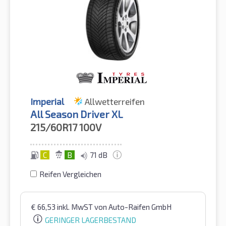
Imperial
Allwetterreifen
All Season Driver XL
215/60R17
100V
C
B
71 dB
Reifen Vergleichen
€
66,53
inkl. MwST
von Auto-Raifen GmbH
GERINGER LAGERBESTAND