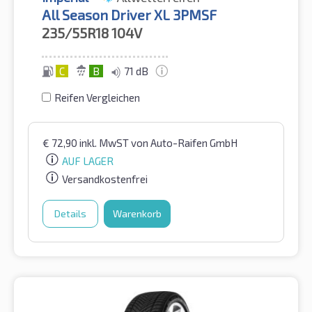
All Season Driver XL 3PMSF
235/55R18
104V
C
B
71 dB
Reifen Vergleichen
€
72,90
inkl. MwST
von Auto-Raifen GmbH
AUF LAGER
Versandkostenfrei
Details
Warenkorb