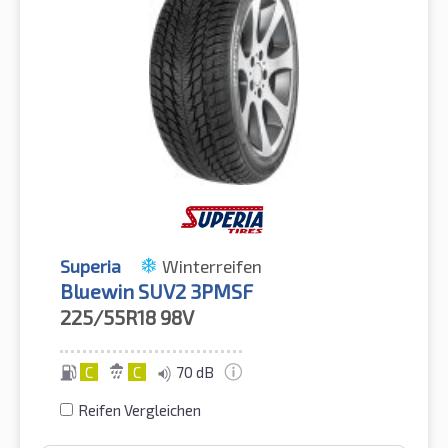
Superia
Winterreifen
Bluewin SUV2 3PMSF
225/55R18
98V
C
C
70 dB
Reifen Vergleichen