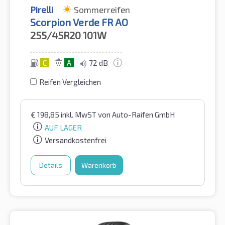
Pirelli
Sommerreifen
Scorpion Verde FR AO
255/45R20
101W
C
A
72 dB
Reifen Vergleichen
€
198,85
inkl. MwST
von Auto-Raifen GmbH
AUF LAGER
Versandkostenfrei
Details
Warenkorb