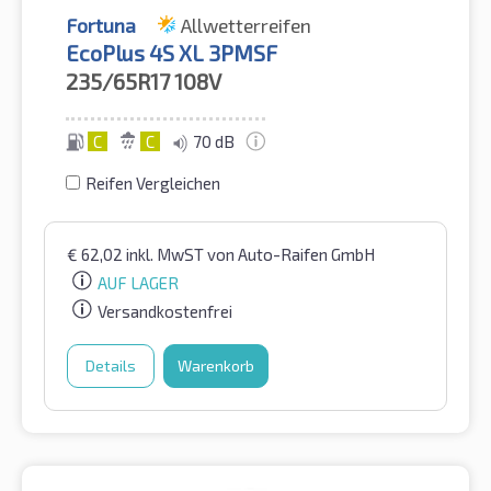
Fortuna
Allwetterreifen
EcoPlus 4S XL 3PMSF
235/65R17
108V
C
C
70 dB
Reifen Vergleichen
€
62,02
inkl. MwST
von Auto-Raifen GmbH
AUF LAGER
Versandkostenfrei
Details
Warenkorb