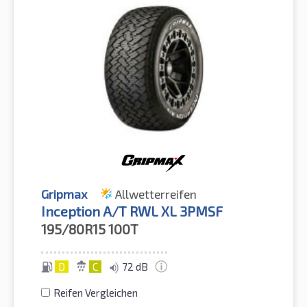
Gripmax
Allwetterreifen
Inception A/T RWL XL 3PMSF
195/80R15
100T
D
C
72 dB
Reifen Vergleichen