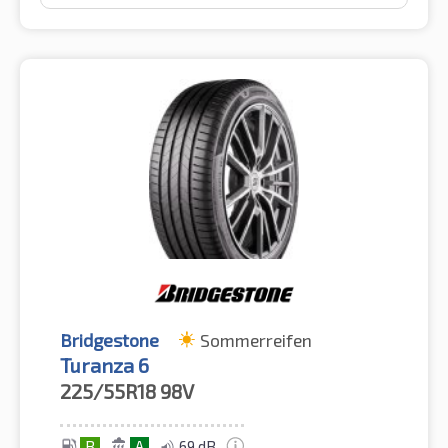
Bridgestone
Sommerreifen
Turanza 6
225/55R18
98V
B
A
69 dB