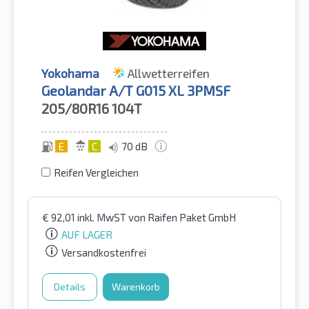
Yokohama
Allwetterreifen
Geolandar A/T G015 XL 3PMSF
205/80R16
104T
E
C
70 dB
Reifen Vergleichen
€
92,01
inkl. MwST
von Raifen Paket GmbH
AUF LAGER
Versandkostenfrei
Details
Warenkorb