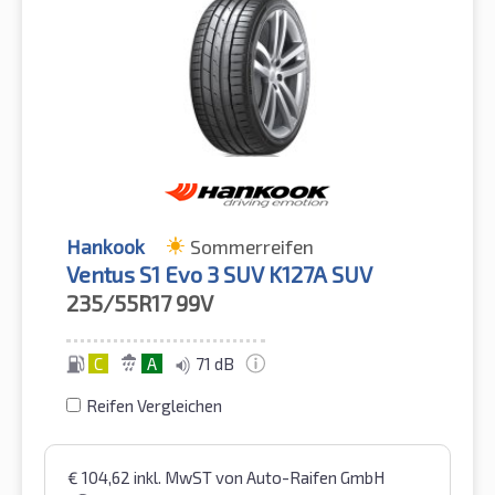
Hankook
Sommerreifen
Ventus S1 Evo 3 SUV K127A SUV
235/55R17
99V
C
A
71 dB
Reifen Vergleichen
€
104,62
inkl. MwST
von Auto-Raifen GmbH