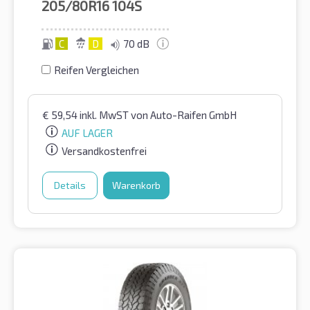
205/80R16
104S
C
D
70 dB
Reifen Vergleichen
€
59,54
inkl. MwST
von Auto-Raifen GmbH
AUF LAGER
Versandkostenfrei
Details
Warenkorb