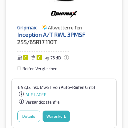
Gripmax
Allwetterreifen
Inception A/T RWL 3PMSF
255/65R17
110T
C
C
73 dB
Reifen Vergleichen
€
92,12
inkl. MwST
von Auto-Raifen GmbH
AUF LAGER
Versandkostenfrei
Details
Warenkorb