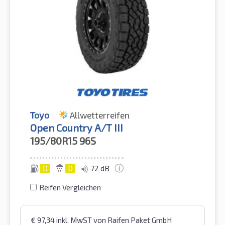
Toyo
Allwetterreifen
Open Country A/T III
195/80R15
96S
D
D
72 dB
Reifen Vergleichen
€
97,34
inkl. MwST
von Raifen Paket GmbH