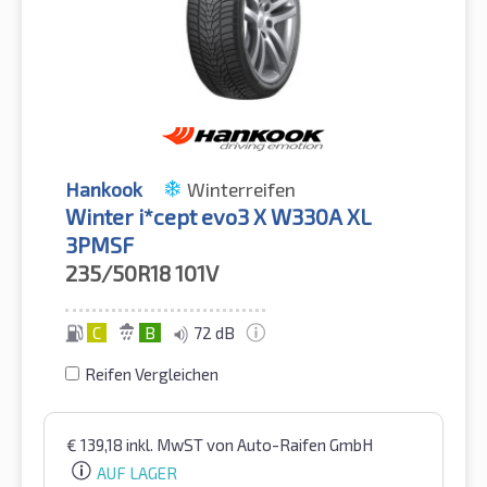
Hankook
Winterreifen
Winter i*cept evo3 X W330A XL
3PMSF
235/50R18
101V
C
B
72 dB
Reifen Vergleichen
€
139,18
inkl. MwST
von Auto-Raifen GmbH
AUF LAGER