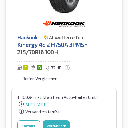
Hankook
Allwetterreifen
Kinergy 4S 2 H750A 3PMSF
215/70R16
100H
C
B
72 dB
Reifen Vergleichen
€
100,94
inkl. MwST
von Auto-Raifen GmbH
AUF LAGER
Versandkostenfrei
Details
Warenkorb