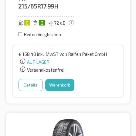
215/65R17
99H
C
B
72 dB
Reifen Vergleichen
€
158,40
inkl. MwST
von Raifen Paket GmbH
AUF LAGER
Versandkostenfrei
Details
Warenkorb