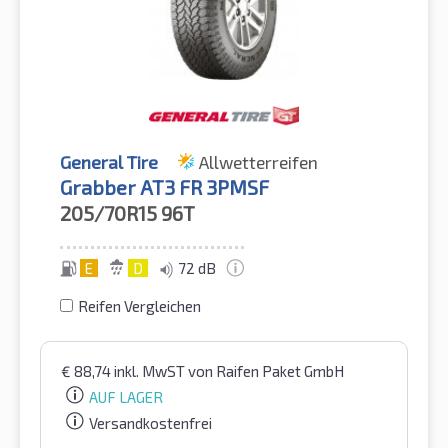
General Tire
Allwetterreifen
Grabber AT3 FR 3PMSF
205/70R15
96T
E
D
72 dB
Reifen Vergleichen
€
88,74
inkl. MwST
von Raifen Paket GmbH
AUF LAGER
Versandkostenfrei