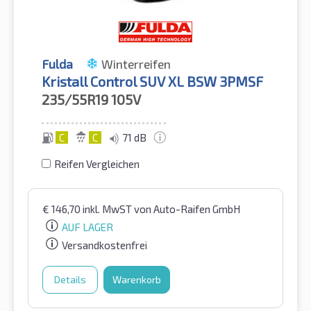
Fulda
Winterreifen
Kristall Control SUV XL BSW 3PMSF
235/55R19
105V
C
C
71 dB
Reifen Vergleichen
€
146,70
inkl. MwST
von Auto-Raifen GmbH
AUF LAGER
Versandkostenfrei
Details
Warenkorb