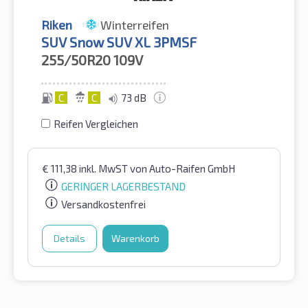
Riken
Winterreifen
SUV Snow SUV XL 3PMSF
255/50R20
109V
C
C
73 dB
Reifen Vergleichen
€
111,38
inkl. MwST
von Auto-Raifen GmbH
GERINGER LAGERBESTAND
Versandkostenfrei
Details
Warenkorb