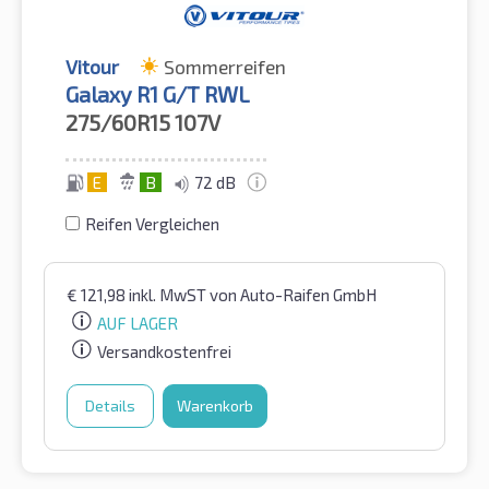
Vitour
Sommerreifen
Galaxy R1 G/T RWL
275/60R15
107V
E
B
72 dB
Reifen Vergleichen
€
121,98
inkl. MwST
von Auto-Raifen GmbH
AUF LAGER
Versandkostenfrei
Details
Warenkorb