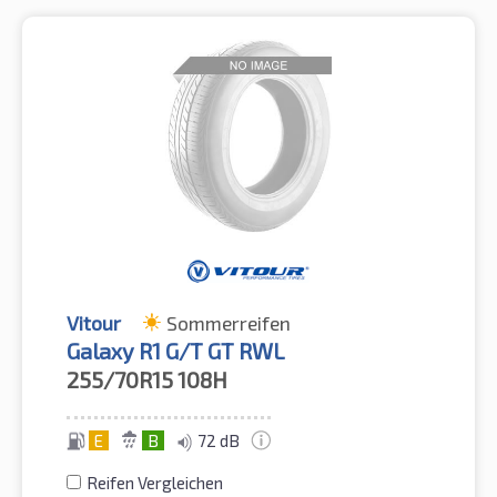
Vitour
Sommerreifen
Galaxy R1 G/T GT RWL
255/70R15
108H
E
B
72 dB
Reifen Vergleichen