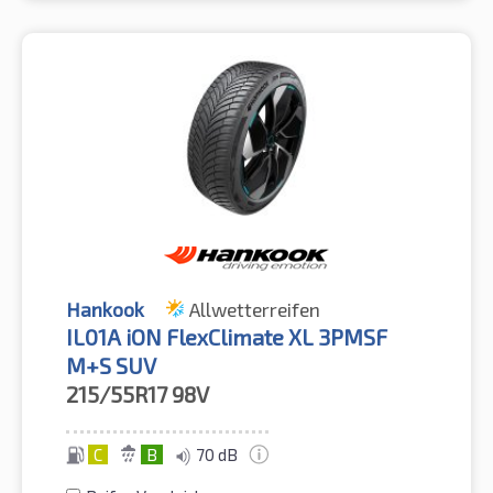
Hankook
Allwetterreifen
IL01A iON FlexClimate XL 3PMSF
M+S SUV
215/55R17
98V
C
B
70 dB