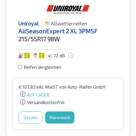
Uniroyal
Allwetterreifen
AllSeasonExpert 2 XL 3PMSF
215/55R17
98W
C
C
72 dB
Reifen Vergleichen
€
103,83
inkl. MwST
von Auto-Raifen GmbH
AUF LAGER
Versandkostenfrei
Details
Warenkorb