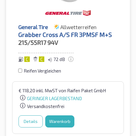
General Tire
Allwetterreifen
Grabber Cross A/S FR 3PMSF M+S
215/55R17
94V
C
C
72 dB
Reifen Vergleichen
€
118,20
inkl. MwST
von Raifen Paket GmbH
GERINGER LAGERBESTAND
Versandkostenfrei
Details
Warenkorb