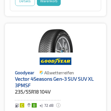
Details
Warenkorb
Goodyear
Allwetterreifen
Vector 4Seasons Gen-3 SUV SUV XL
3PMSF
235/55R18
104V
C
B
72 dB