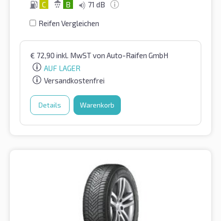
C
B
71 dB
Reifen Vergleichen
€
72,90
inkl. MwST
von Auto-Raifen GmbH
AUF LAGER
Versandkostenfrei
Details
Warenkorb