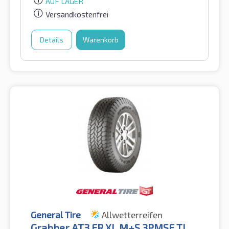
AUF LAGER
Versandkostenfrei
Details
Warenkorb
General Tire
Allwetterreifen
Grabber AT3 FR XL M+S 3PMSF TL