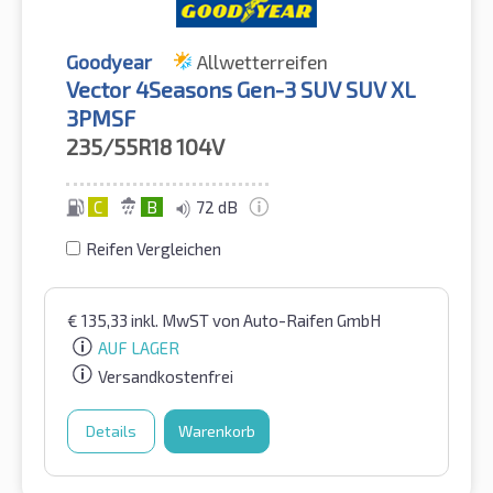
Goodyear
Allwetterreifen
Vector 4Seasons Gen-3 SUV SUV XL
3PMSF
235/55R18
104V
C
B
72 dB
Reifen Vergleichen
€
135,33
inkl. MwST
von Auto-Raifen GmbH
AUF LAGER
Versandkostenfrei
Details
Warenkorb