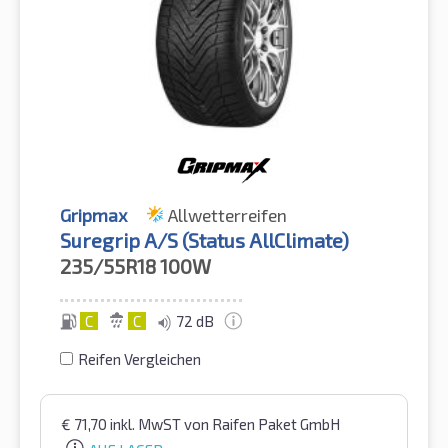
Gripmax
Allwetterreifen
Suregrip A/S (Status AllClimate)
235/55R18
100W
C
C
72 dB
Reifen Vergleichen
€
71,70
inkl. MwST
von Raifen Paket GmbH