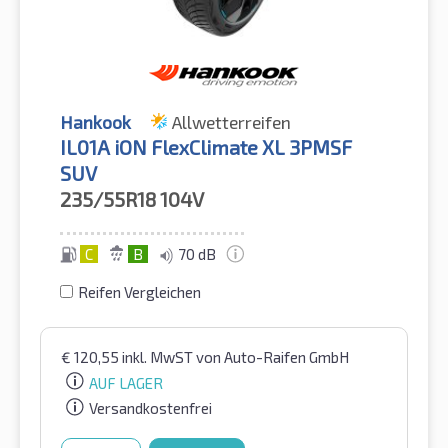
Hankook
Allwetterreifen
IL01A iON FlexClimate XL 3PMSF
SUV
235/55R18
104V
C
B
70 dB
Reifen Vergleichen
€
120,55
inkl. MwST
von Auto-Raifen GmbH
AUF LAGER
Versandkostenfrei