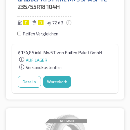
235/55R18
104H
D
D
72 dB
Reifen Vergleichen
€
134,85
inkl. MwST
von Raifen Paket GmbH
AUF LAGER
Versandkostenfrei
Details
Warenkorb