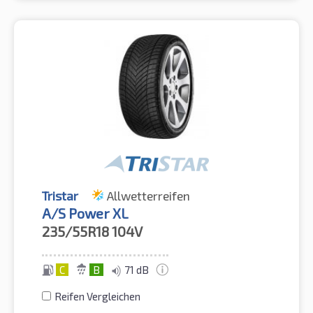
Tristar
Allwetterreifen
A/S Power XL
235/55R18
104V
C
B
71 dB
Reifen Vergleichen