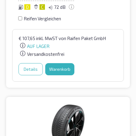
D
C
72 dB
Reifen Vergleichen
€
107,65
inkl. MwST
von Raifen Paket GmbH
AUF LAGER
Versandkostenfrei
Details
Warenkorb