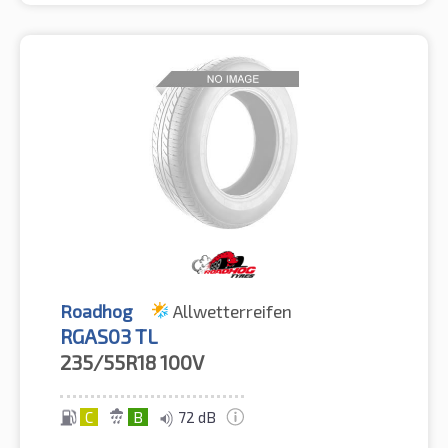
Roadhog
Allwetterreifen
RGAS03 TL
235/55R18
100V
C
B
72 dB