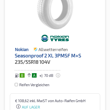
Nokian
Allwetterreifen
Seasonproof 2 XL 3PMSF M+S
235/55R18
104V
B
A
70 dB
Reifen Vergleichen
€
108,62
inkl. MwST
von Auto-Raifen GmbH
AUF LAGER