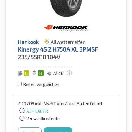
Hankook
Allwetterreifen
Kinergy 4S 2 H750A XL 3PMSF
235/55R18
104V
C
B
72 dB
Reifen Vergleichen
€
107,09
inkl. MwST
von Auto-Raifen GmbH
AUF LAGER
Versandkostenfrei