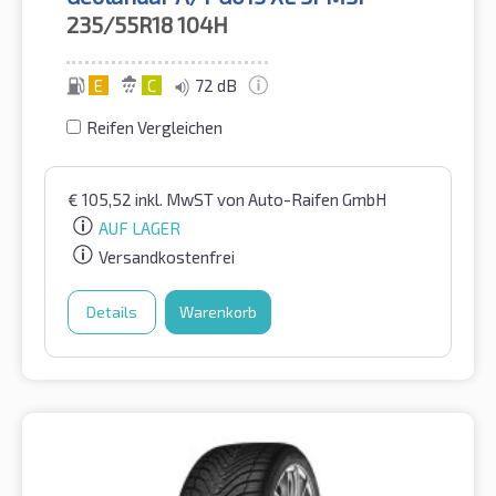
235/55R18
104H
E
C
72 dB
Reifen Vergleichen
€
105,52
inkl. MwST
von Auto-Raifen GmbH
AUF LAGER
Versandkostenfrei
Details
Warenkorb