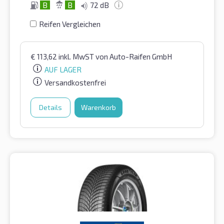
B
B
72 dB
Reifen Vergleichen
€
113,62
inkl. MwST
von Auto-Raifen GmbH
AUF LAGER
Versandkostenfrei
Details
Warenkorb