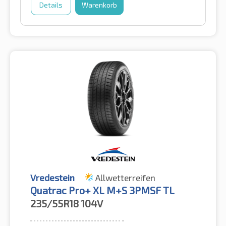
Details
Warenkorb
Vredestein
Allwetterreifen
Quatrac Pro+ XL M+S 3PMSF TL
235/55R18
104V