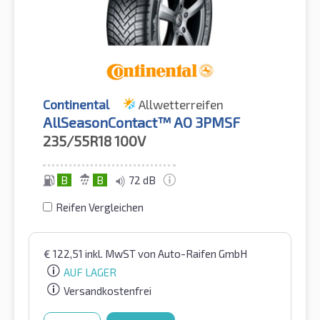
Continental
Allwetterreifen
AllSeasonContact™ AO 3PMSF
235/55R18
100V
B
B
72 dB
Reifen Vergleichen
€
122,51
inkl. MwST
von Auto-Raifen GmbH
AUF LAGER
Versandkostenfrei