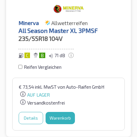
Minerva
Allwetterreifen
All Season Master XL 3PMSF
235/55R18
104V
C
B
71 dB
Reifen Vergleichen
€
73,54
inkl. MwST
von Auto-Raifen GmbH
AUF LAGER
Versandkostenfrei
Details
Warenkorb