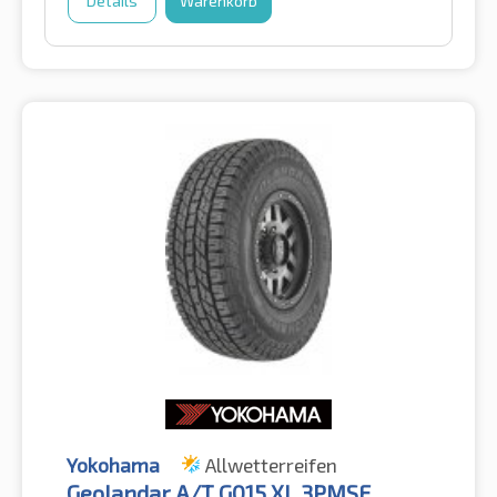
Details
Warenkorb
Yokohama
Allwetterreifen
Geolandar A/T G015 XL 3PMSF