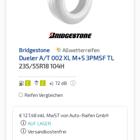
Bridgestone
Allwetterreifen
Dueler A/T 002 XL M+S 3PMSF TL
235/55R18
104H
C
C
72 dB
Reifen Vergleichen
€
127,48
inkl. MwST
von Auto-Raifen GmbH
AUF LAGER
Versandkostenfrei