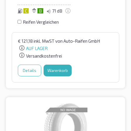
C
B
71 dB
Reifen Vergleichen
€
121,18
inkl. MwST
von Auto-Raifen GmbH
AUF LAGER
Versandkostenfrei
Details
Warenkorb