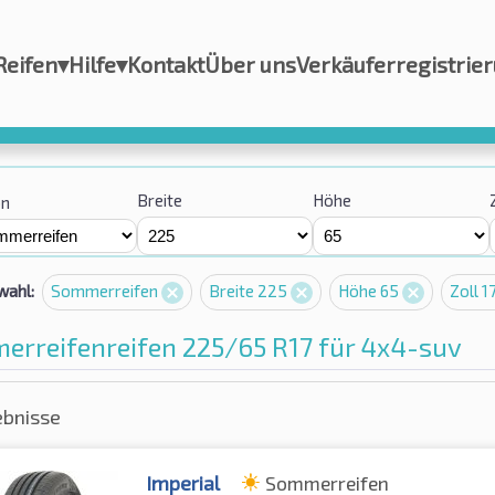
Reifen
▾
Hilfe
▾
Kontakt
Über uns
Verkäuferregistrie
Breite
Höhe
on
wahl:
Sommerreifen
Breite 225
Höhe 65
Zoll 1
erreifenreifen 225/65 R17 für 4x4-suv
ebnisse
Imperial
Sommerreifen