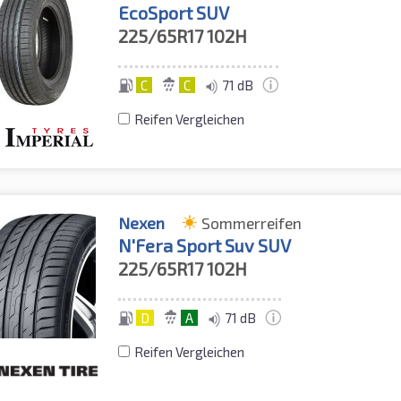
EcoSport SUV
225/65R17
102H
C
C
71 dB
Reifen Vergleichen
Nexen
Sommerreifen
N'Fera Sport Suv SUV
225/65R17
102H
D
A
71 dB
Reifen Vergleichen