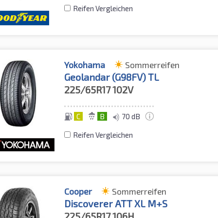
Reifen Vergleichen
Yokohama
Sommerreifen
Geolandar (G98FV) TL
225/65R17
102V
C
B
70 dB
Reifen Vergleichen
Cooper
Sommerreifen
Discoverer ATT XL M+S
225/65R17
106H