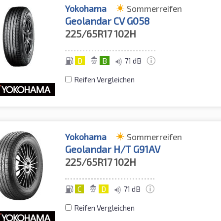
Yokohama
Sommerreifen
Geolandar CV G058
225/65R17
102H
D
B
71 dB
Reifen Vergleichen
Yokohama
Sommerreifen
Geolandar H/T G91AV
225/65R17
102H
C
D
71 dB
Reifen Vergleichen