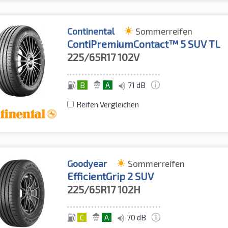
Continental
Sommerreifen
ContiPremiumContact™ 5 SUV TL
225/65R17
102V
B
A
71 dB
Reifen Vergleichen
Goodyear
Sommerreifen
EfficientGrip 2 SUV
225/65R17
102H
C
A
70 dB