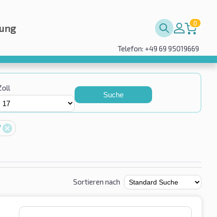
0
rung
Telefon: +49 69 95019669
Zoll
Suche
7
Sortieren nach