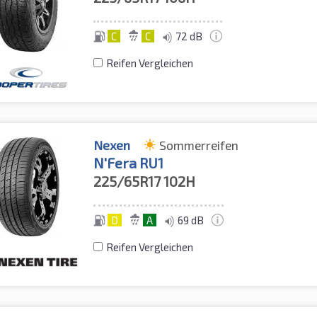
C
C
72 dB
Reifen Vergleichen
Nexen
Sommerreifen
N'Fera RU1
225/65R17
102H
D
A
69 dB
Reifen Vergleichen