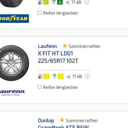
C
A
71 dB
Reifen Vergleichen
Laufenn
Sommerreifen
X FIT HT LD01
225/65R17
102T
D
D
71 dB
Reifen Vergleichen
Dunlop
Sommerreifen
Grandtrek AT5 BSW