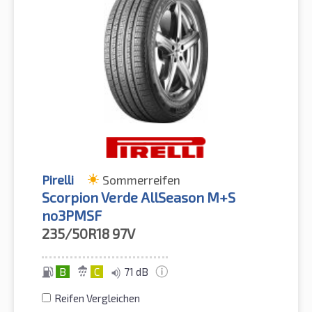
Pirelli
Sommerreifen
Scorpion Verde AllSeason M+S
no3PMSF
235/50R18
97V
B
C
71 dB
Reifen Vergleichen