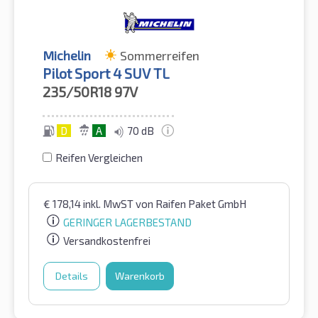
Michelin
Sommerreifen
Pilot Sport 4 SUV TL
235/50R18
97V
D
A
70 dB
Reifen Vergleichen
€
178,14
inkl. MwST
von Raifen Paket GmbH
GERINGER LAGERBESTAND
Versandkostenfrei
Details
Warenkorb