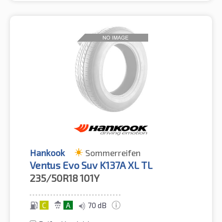
Hankook
Sommerreifen
Ventus Evo Suv K137A XL TL
235/50R18
101Y
C
A
70 dB