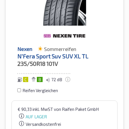
Nexen
Sommerreifen
N'Fera Sport Suv SUV XL TL
235/50R18
101V
C
B
72 dB
Reifen Vergleichen
€
90,33
inkl. MwST
von Raifen Paket GmbH
AUF LAGER
Versandkostenfrei