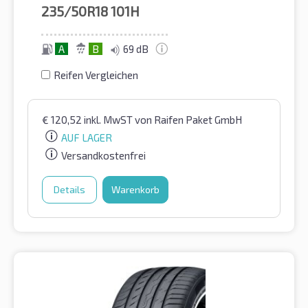
235/50R18
101H
A
B
69 dB
Reifen Vergleichen
€
120,52
inkl. MwST
von Raifen Paket GmbH
AUF LAGER
Versandkostenfrei
Details
Warenkorb