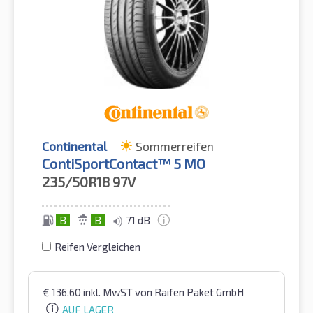
Continental
Sommerreifen
ContiSportContact™ 5 MO
235/50R18
97V
B
B
71 dB
Reifen Vergleichen
€
136,60
inkl. MwST
von Raifen Paket GmbH
AUF LAGER