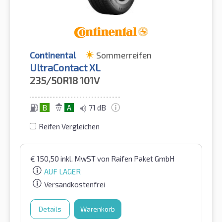
Continental
Sommerreifen
UltraContact XL
235/50R18
101V
B
A
71 dB
Reifen Vergleichen
€
150,50
inkl. MwST
von Raifen Paket GmbH
AUF LAGER
Versandkostenfrei
Details
Warenkorb