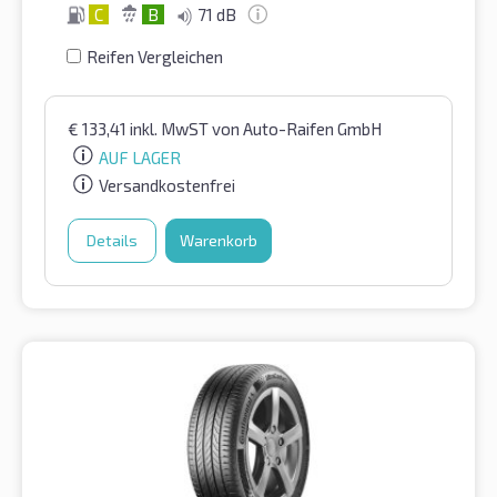
C
B
71 dB
Reifen Vergleichen
€
133,41
inkl. MwST
von Auto-Raifen GmbH
AUF LAGER
Versandkostenfrei
Details
Warenkorb