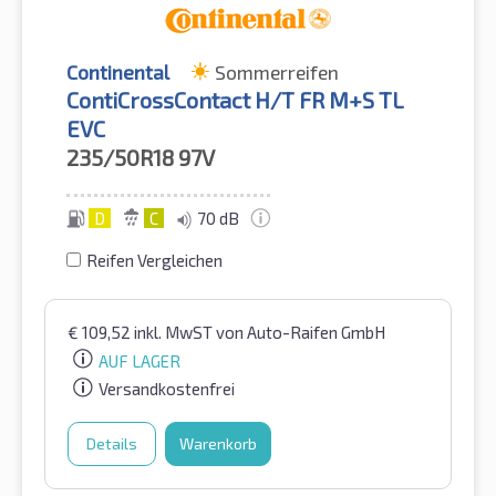
Continental
Sommerreifen
ContiCrossContact H/T FR M+S TL
EVC
235/50R18
97V
D
C
70 dB
Reifen Vergleichen
€
109,52
inkl. MwST
von Auto-Raifen GmbH
AUF LAGER
Versandkostenfrei
Details
Warenkorb