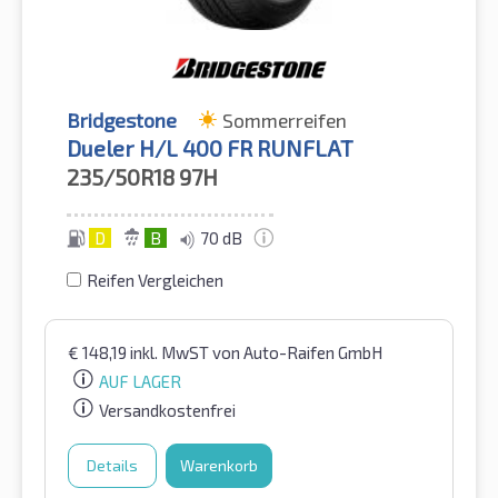
Bridgestone
Sommerreifen
Dueler H/L 400 FR RUNFLAT
235/50R18
97H
D
B
70 dB
Reifen Vergleichen
€
148,19
inkl. MwST
von Auto-Raifen GmbH
AUF LAGER
Versandkostenfrei
Details
Warenkorb