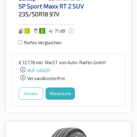
SP Sport Maxx RT 2 SUV
235/50R18
97V
C
B
71 dB
Reifen Vergleichen
€
127,78
inkl. MwST
von Auto-Raifen GmbH
AUF LAGER
Versandkostenfrei
Details
Warenkorb