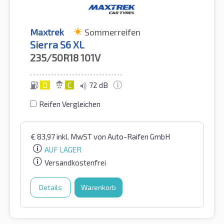
Maxtrek
Sommerreifen
Sierra S6 XL
235/50R18
101V
D
C
72 dB
Reifen Vergleichen
€
83,97
inkl. MwST
von Auto-Raifen GmbH
AUF LAGER
Versandkostenfrei
Details
Warenkorb