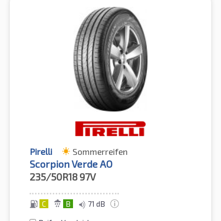
Pirelli
Sommerreifen
Scorpion Verde AO
235/50R18
97V
C
B
71 dB