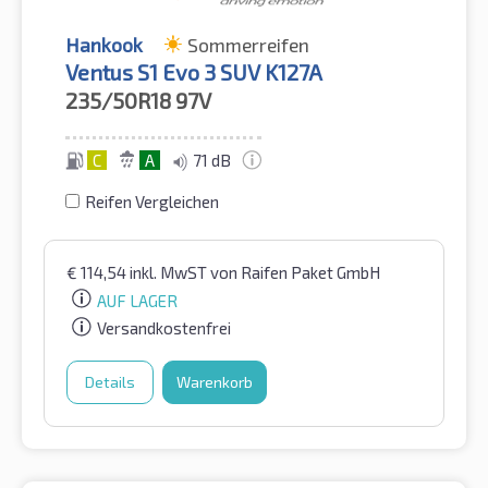
Hankook
Sommerreifen
Ventus S1 Evo 3 SUV K127A
235/50R18
97V
C
A
71 dB
Reifen Vergleichen
€
114,54
inkl. MwST
von Raifen Paket GmbH
AUF LAGER
Versandkostenfrei
Details
Warenkorb