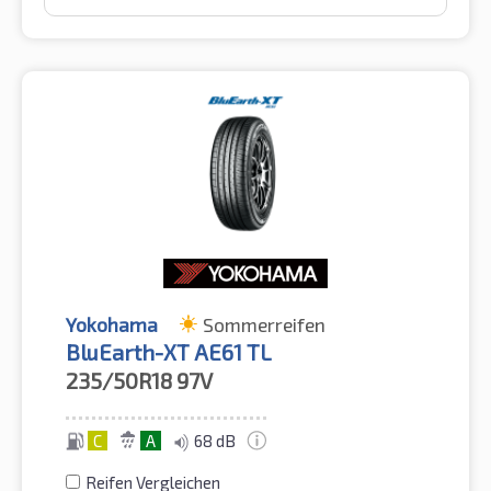
Yokohama
Sommerreifen
BluEarth-XT AE61 TL
235/50R18
97V
C
A
68 dB
Reifen Vergleichen