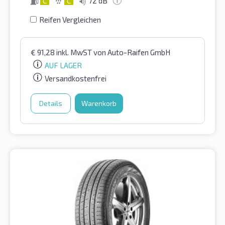
C
C
72 dB
Reifen Vergleichen
€
91,28
inkl. MwST
von Auto-Raifen GmbH
AUF LAGER
Versandkostenfrei
Details
Warenkorb