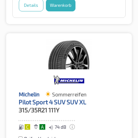
Details
Warenkorb
Michelin
Sommerreifen
Pilot Sport 4 SUV SUV XL
315/35R21
111Y
C
A
74 dB