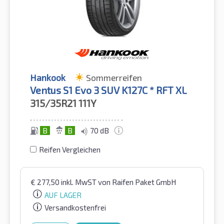
Hankook
Sommerreifen
Ventus S1 Evo 3 SUV K127C * RFT XL
315/35R21
111Y
B
B
70 dB
Reifen Vergleichen
€
277,50
inkl. MwST
von Raifen Paket GmbH
AUF LAGER
Versandkostenfrei