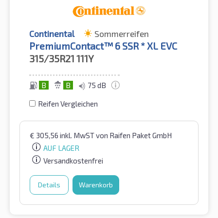
Continental
Sommerreifen
PremiumContact™ 6 SSR * XL EVC
315/35R21
111Y
B
B
75 dB
Reifen Vergleichen
€
305,56
inkl. MwST
von Raifen Paket GmbH
AUF LAGER
Versandkostenfrei
Details
Warenkorb