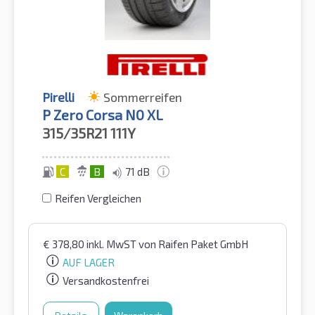
Pirelli
Sommerreifen
P Zero Corsa N0 XL
315/35R21
111Y
C
B
71 dB
Reifen Vergleichen
€
378,80
inkl. MwST
von Raifen Paket GmbH
AUF LAGER
Versandkostenfrei