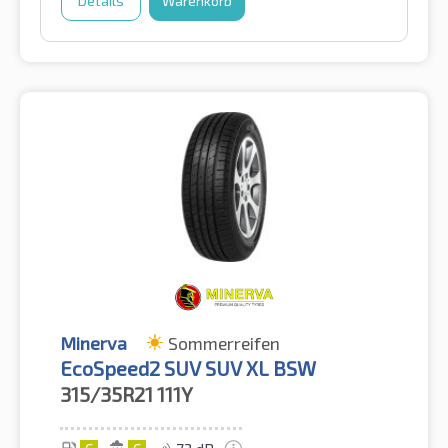
Details
Warenkorb
Minerva
Sommerreifen
EcoSpeed2 SUV SUV XL BSW
315/35R21
111Y