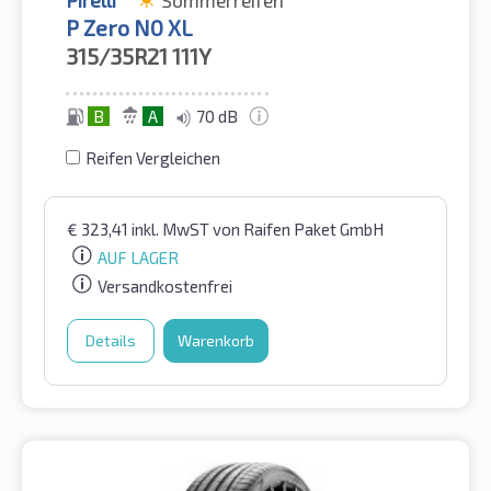
Pirelli
Sommerreifen
P Zero N0 XL
315/35R21
111Y
B
A
70 dB
Reifen Vergleichen
€
323,41
inkl. MwST
von Raifen Paket GmbH
AUF LAGER
Versandkostenfrei
Details
Warenkorb