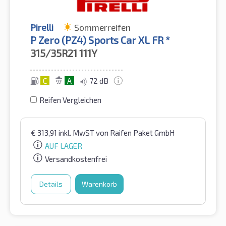
Pirelli
Sommerreifen
P Zero (PZ4) Sports Car XL FR *
315/35R21
111Y
C
A
72 dB
Reifen Vergleichen
€
313,91
inkl. MwST
von Raifen Paket GmbH
AUF LAGER
Versandkostenfrei
Details
Warenkorb