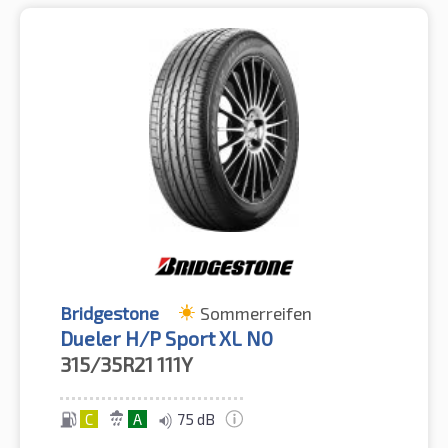
Bridgestone
Sommerreifen
Dueler H/P Sport XL N0
315/35R21
111Y
C
A
75 dB