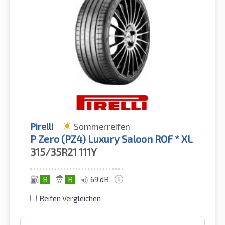
Pirelli
Sommerreifen
P Zero (PZ4) Luxury Saloon ROF * XL
315/35R21
111Y
B
B
69 dB
Reifen Vergleichen