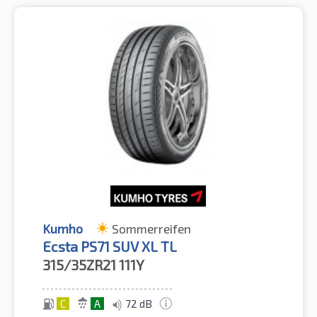
Kumho
Sommerreifen
Ecsta PS71 SUV XL TL
315/35ZR21
111Y
C
A
72 dB