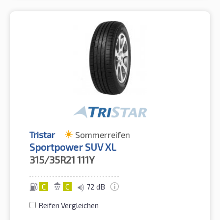
Tristar
Sommerreifen
Sportpower SUV XL
315/35R21
111Y
C
C
72 dB
Reifen Vergleichen