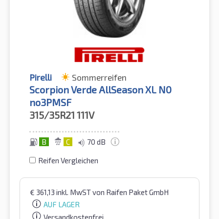
Pirelli
Sommerreifen
Scorpion Verde AllSeason XL N0
no3PMSF
315/35R21
111V
B
C
70 dB
Reifen Vergleichen
€
361,13
inkl. MwST
von Raifen Paket GmbH
AUF LAGER
Versandkostenfrei