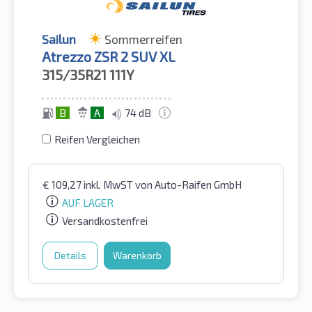
Sailun
Sommerreifen
Atrezzo ZSR 2 SUV XL
315/35R21
111Y
B
A
74 dB
Reifen Vergleichen
€
109,27
inkl. MwST
von Auto-Raifen GmbH
AUF LAGER
Versandkostenfrei
Details
Warenkorb