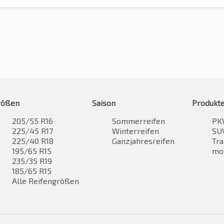
rößen
Saison
Produkt
205/55 R16
Sommerreifen
PK
225/45 R17
Winterreifen
SUV
225/40 R18
Ganzjahresreifen
Tra
195/65 R15
mo
235/35 R19
185/65 R15
Alle Reifengrößen