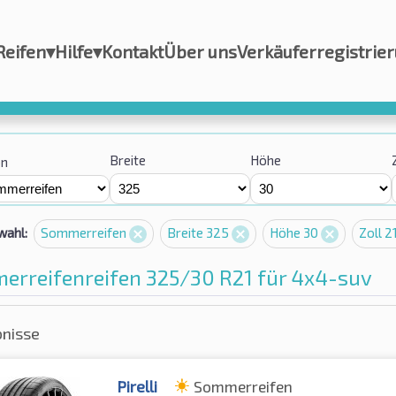
Reifen
▾
Hilfe
▾
Kontakt
Über uns
Verkäuferregistrie
Breite
Höhe
on
wahl:
Sommerreifen
Breite 325
Höhe 30
Zoll 2
erreifenreifen 325/30 R21 für 4x4-suv
bnisse
Pirelli
Sommerreifen