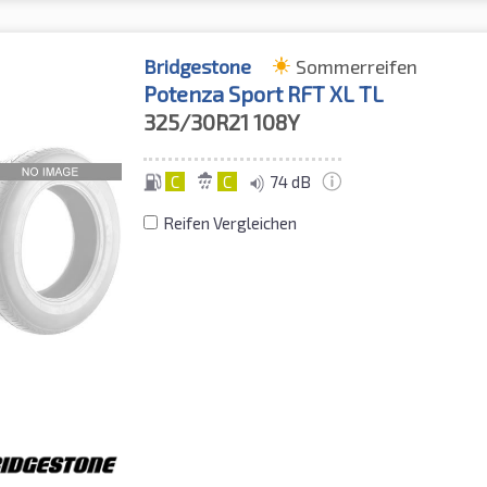
Bridgestone
Sommerreifen
Potenza Sport RFT XL TL
325/30R21
108Y
C
C
74 dB
Reifen Vergleichen