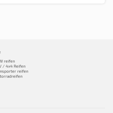
e
W reifen
 / 4x4 Reifen
nsporter reifen
torradreifen