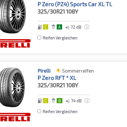
P Zero (PZ4) Sports Car XL TL
325/30R21
108Y
C
A
72 dB
Reifen Vergleichen
Pirelli
Sommerreifen
P Zero RFT * XL
325/30R21
108Y
C
B
74 dB
Reifen Vergleichen