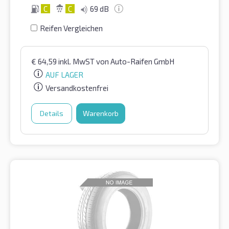
C
C
69 dB
Reifen Vergleichen
€
64,59
inkl. MwST
von Auto-Raifen GmbH
AUF LAGER
Versandkostenfrei
Details
Warenkorb