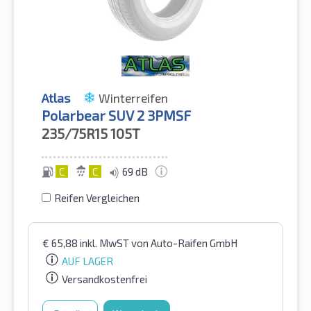
Atlas
Winterreifen
Polarbear SUV 2 3PMSF
235/75R15
105T
C
C
69 dB
Reifen Vergleichen
€
65,88
inkl. MwST
von Auto-Raifen GmbH
AUF LAGER
Versandkostenfrei