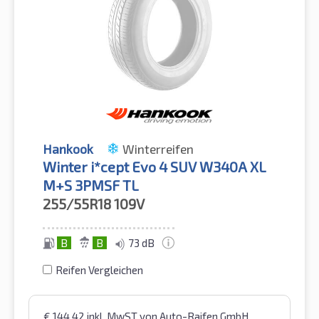
Hankook
Winterreifen
Winter i*cept Evo 4 SUV W340A XL
M+S 3PMSF TL
255/55R18
109V
B
B
73 dB
Reifen Vergleichen
€
144,42
inkl. MwST
von Auto-Raifen GmbH