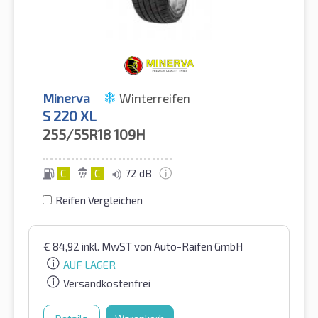
Minerva
Winterreifen
S 220 XL
255/55R18
109H
C
C
72 dB
Reifen Vergleichen
€
84,92
inkl. MwST
von Auto-Raifen GmbH
AUF LAGER
Versandkostenfrei