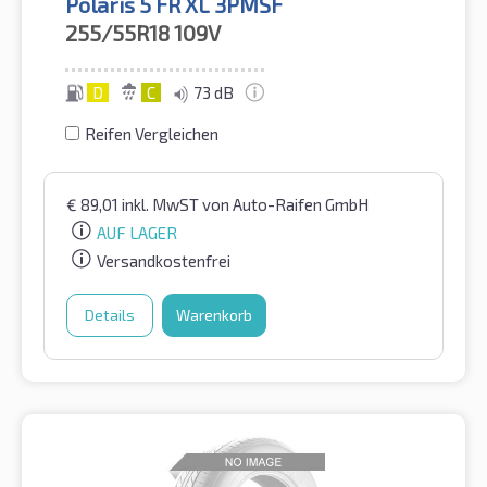
Polaris 5 FR XL 3PMSF
255/55R18
109V
D
C
73 dB
Reifen Vergleichen
€
89,01
inkl. MwST
von Auto-Raifen GmbH
AUF LAGER
Versandkostenfrei
Details
Warenkorb