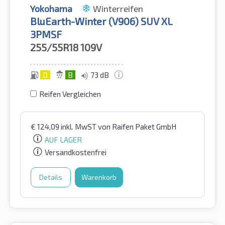
Yokohama
Winterreifen
BluEarth-Winter (V906) SUV XL
3PMSF
255/55R18
109V
D
B
73 dB
Reifen Vergleichen
€
124,09
inkl. MwST
von Raifen Paket GmbH
AUF LAGER
Versandkostenfrei
Details
Warenkorb