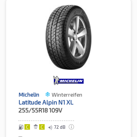
Michelin
Winterreifen
Latitude Alpin N1 XL
255/55R18
109V
C
C
72 dB