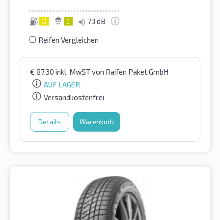
D
C
73 dB
Reifen Vergleichen
€
87,30
inkl. MwST
von Raifen Paket GmbH
AUF LAGER
Versandkostenfrei
Details
Warenkorb