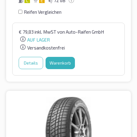
C
E
72 dB
Reifen Vergleichen
€
79,83
inkl. MwST
von Auto-Raifen GmbH
AUF LAGER
Versandkostenfrei
Details
Warenkorb