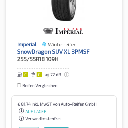
Imperial
Winterreifen
SnowDragon SUV XL 3PMSF
255/55R18
109H
C
C
72 dB
Reifen Vergleichen
€
81,74
inkl. MwST
von Auto-Raifen GmbH
AUF LAGER
Versandkostenfrei