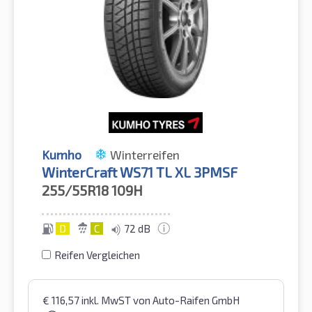
Kumho
Winterreifen
WinterCraft WS71 TL XL 3PMSF
255/55R18
109H
D
C
72 dB
Reifen Vergleichen
€
116,57
inkl. MwST
von Auto-Raifen GmbH