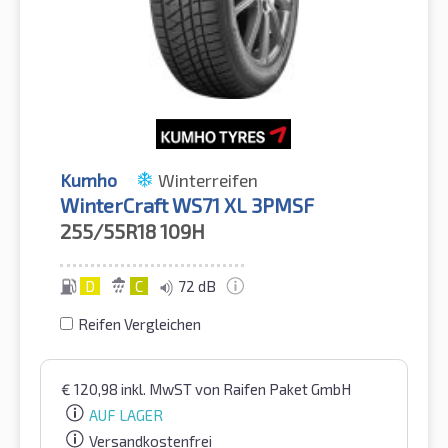
Kumho
Winterreifen
WinterCraft WS71 XL 3PMSF
255/55R18
109H
D
C
72 dB
Reifen Vergleichen
€
120,98
inkl. MwST
von Raifen Paket GmbH
AUF LAGER
Versandkostenfrei