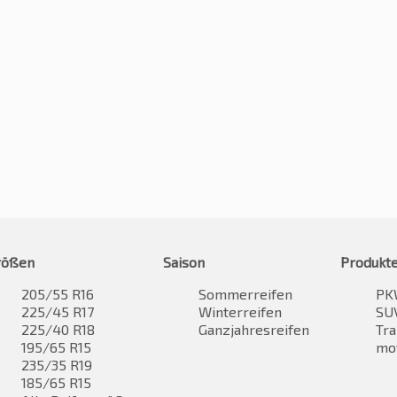
rößen
Saison
Produkt
205/55 R16
Sommerreifen
PK
225/45 R17
Winterreifen
SUV
225/40 R18
Ganzjahresreifen
Tra
195/65 R15
mo
235/35 R19
185/65 R15