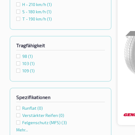
H - 210 km/h
(1)
S - 180 km/h
(1)
T - 190 km/h
(1)
Tragfähigkeit
98
(1)
103
(1)
109
(1)
Spezifikationen
Runflat
(0)
Verstärkter Reifen
(0)
Felgenschutz (MFS)
(3)
Mehr...