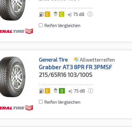
E
C
75 dB
Reifen Vergleichen
General Tire
Allwetterreifen
Grabber AT3 8PR FR 3PMSF
215/65R16
103/100S
E
B
75 dB
Reifen Vergleichen