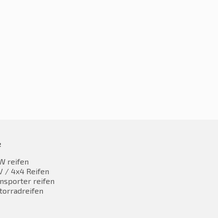
e
W reifen
 / 4x4 Reifen
nsporter reifen
torradreifen