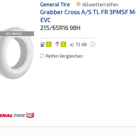
General Tire
Allwetterreifen
Grabber Cross A/S TL FR 3PMSF M
EVC
215/65R16
98H
C
C
72 dB
Reifen Vergleichen