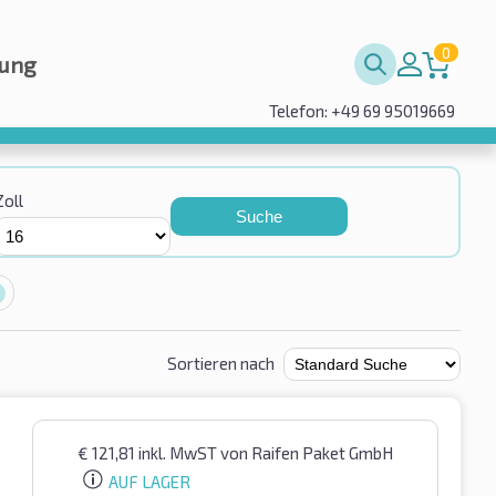
0
rung
Telefon: +49 69 95019669
Zoll
Suche
Sortieren nach
€
121,81
inkl. MwST
von Raifen Paket GmbH
AUF LAGER