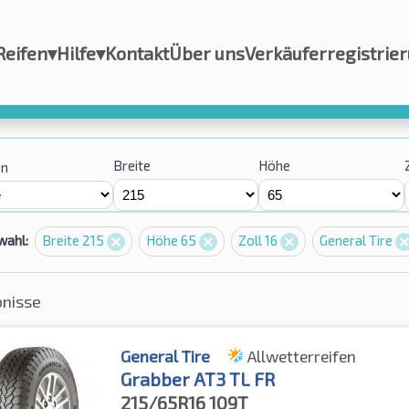
Reifen
▾
Hilfe
▾
Kontakt
Über uns
Verkäuferregistrie
Breite
Höhe
on
wahl:
Breite 215
Höhe 65
Zoll 16
General Tire
bnisse
General Tire
Allwetterreifen
Grabber AT3 TL FR
215/65R16
109T