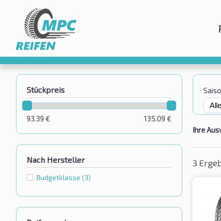
Stückpreis
Sais
93.39
€
135.09
€
Ihre Aus
Nach Hersteller
3 Erge
Budgetklassе
(3)