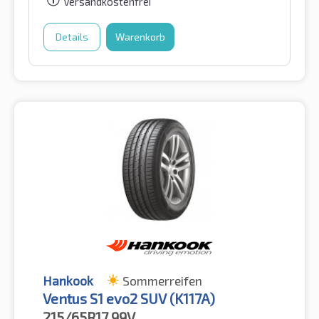
Versandkostenfrei
Details
Warenkorb
Hankook
Sommerreifen
Ventus S1 evo2 SUV (K117A)
215/65R17
99V