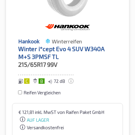
Hankook
Winterreifen
Winter i*cept Evo 4 SUV W340A
M+S 3PMSF TL
215/65R17
99V
C
B
72 dB
Reifen Vergleichen
€
121,81
inkl. MwST
von Raifen Paket GmbH
AUF LAGER
Versandkostenfrei