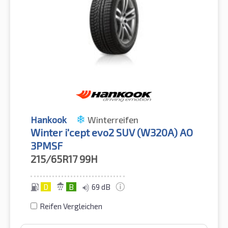
Hankook
Winterreifen
Winter i'cept evo2 SUV (W320A) AO
3PMSF
215/65R17
99H
D
B
69 dB
Reifen Vergleichen