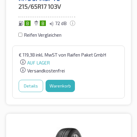
215/65R17
103V
B
B
72 dB
Reifen Vergleichen
€
119,38
inkl. MwST
von Raifen Paket GmbH
AUF LAGER
Versandkostenfrei
Details
Warenkorb