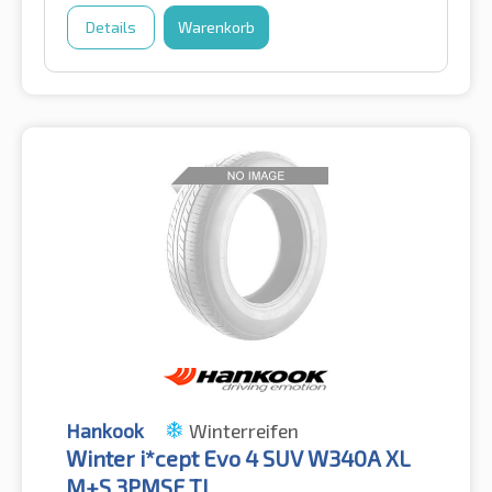
Details
Warenkorb
Hankook
Winterreifen
Winter i*cept Evo 4 SUV W340A XL
M+S 3PMSF TL