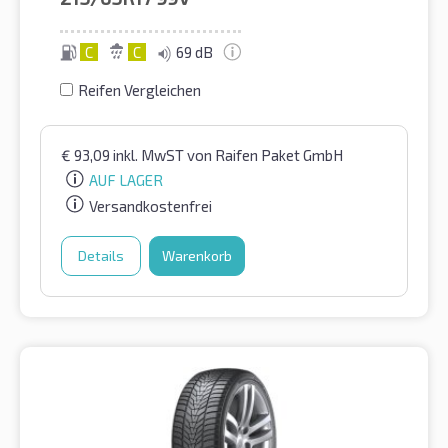
C
C
69 dB
Reifen Vergleichen
€
93,09
inkl. MwST
von Raifen Paket GmbH
AUF LAGER
Versandkostenfrei
Details
Warenkorb