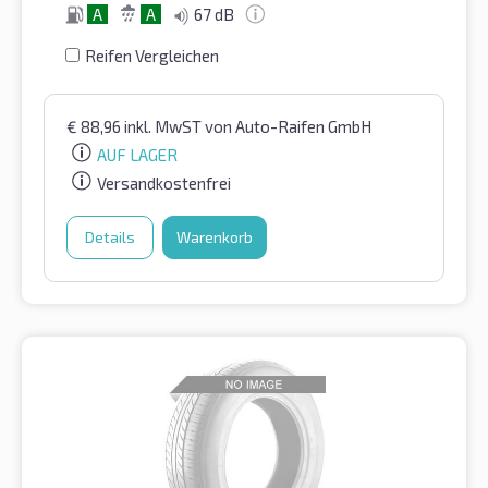
A
A
67 dB
Reifen Vergleichen
€
88,96
inkl. MwST
von Auto-Raifen GmbH
AUF LAGER
Versandkostenfrei
Details
Warenkorb