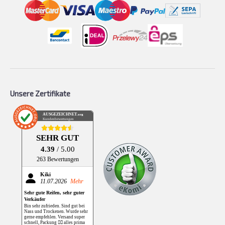
Unsere Zertifikate
AUSGEZEICHNET
.org
Kundenbewertungen
SEHR GUT
4.39
/ 5.00
263 Bewertungen
Kiki
11.07.2026
Mehr
Sehr gute Reifen, sehr guter
Verkäufer
Bin sehr zufrieden. Sind gut bei
Nass und Trockenen. Wurde sehr
gerne empfehlen. Versand super
schnell, Packung 👌🏻 alles prima