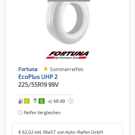
Fortuna
Sommerreifen
EcoPlus UHP 2
225/55R19
99V
C
B
68 dB
Reifen Vergleichen
€
62,02
inkl. MwST
von Auto-Raifen GmbH