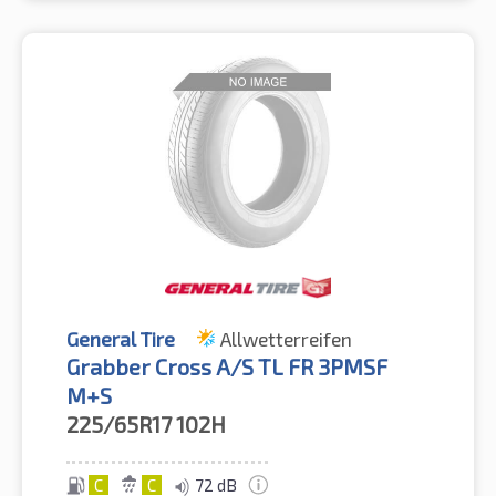
General Tire
Allwetterreifen
Grabber Cross A/S TL FR 3PMSF
M+S
225/65R17
102H
C
C
72 dB