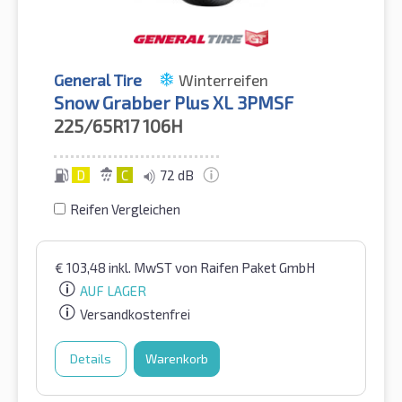
General Tire
Winterreifen
Snow Grabber Plus XL 3PMSF
225/65R17
106H
D
C
72 dB
Reifen Vergleichen
€
103,48
inkl. MwST
von Raifen Paket GmbH
AUF LAGER
Versandkostenfrei
Details
Warenkorb