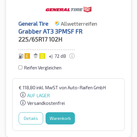
General Tire
Allwetterreifen
Grabber AT3 3PMSF FR
225/65R17
102H
E
D
72 dB
Reifen Vergleichen
€
118,80
inkl. MwST
von Auto-Raifen GmbH
AUF LAGER
Versandkostenfrei
Details
Warenkorb