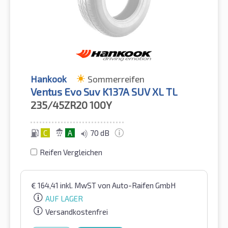
Hankook
Sommerreifen
Ventus Evo Suv K137A SUV XL TL
235/45ZR20
100Y
C
A
70 dB
Reifen Vergleichen
€
164,41
inkl. MwST
von Auto-Raifen GmbH
AUF LAGER
Versandkostenfrei