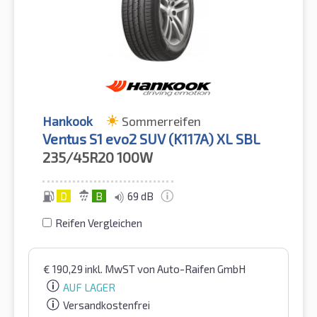
Hankook
Sommerreifen
Ventus S1 evo2 SUV (K117A) XL SBL
235/45R20
100W
D
B
69 dB
Reifen Vergleichen
€
190,29
inkl. MwST
von Auto-Raifen GmbH
AUF LAGER
Versandkostenfrei