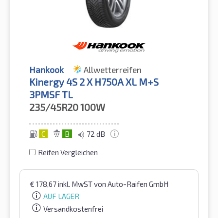
Hankook
Allwetterreifen
Kinergy 4S 2 X H750A XL M+S
3PMSF TL
235/45R20
100W
C
B
72 dB
Reifen Vergleichen
€
178,67
inkl. MwST
von Auto-Raifen GmbH
AUF LAGER
Versandkostenfrei