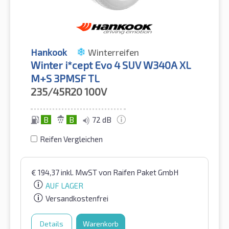
Hankook
Winterreifen
Winter i*cept Evo 4 SUV W340A XL
M+S 3PMSF TL
235/45R20
100V
B
B
72 dB
Reifen Vergleichen
€
194,37
inkl. MwST
von Raifen Paket GmbH
AUF LAGER
Versandkostenfrei
Details
Warenkorb