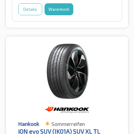
Details
Warenkorb
Hankook
Sommerreifen
iON evo SUV (IK01A) SUV XL TL