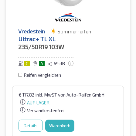
Vredestein
Sommerreifen
Ultrac+ TL XL
235/50R19
103W
C
A
69 dB
Reifen Vergleichen
€
117,82
inkl. MwST
von Auto-Raifen GmbH
AUF LAGER
Versandkostenfrei
Details
Warenkorb