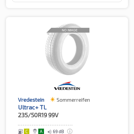
Vredestein
Sommerreifen
Ultrac+ TL
235/50R19
99V
C
A
69 dB