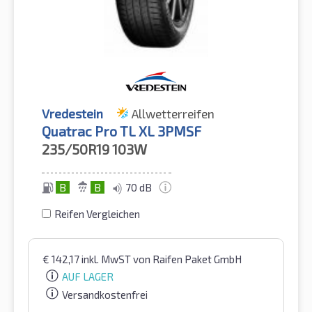
Vredestein
Allwetterreifen
Quatrac Pro TL XL 3PMSF
235/50R19
103W
B
B
70 dB
Reifen Vergleichen
€
142,17
inkl. MwST
von Raifen Paket GmbH
AUF LAGER
Versandkostenfrei