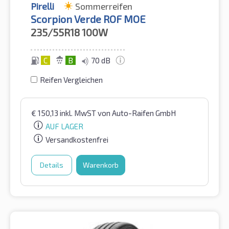
Pirelli
Sommerreifen
Scorpion Verde ROF MOE
235/55R18
100W
C
B
70 dB
Reifen Vergleichen
€
150,13
inkl. MwST
von Auto-Raifen GmbH
AUF LAGER
Versandkostenfrei
Details
Warenkorb