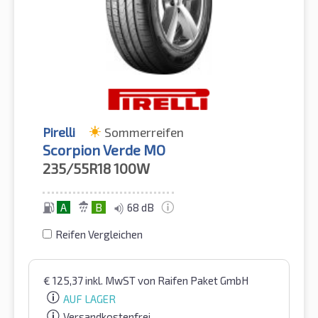
Pirelli
Sommerreifen
Scorpion Verde MO
235/55R18
100W
A
B
68 dB
Reifen Vergleichen
€
125,37
inkl. MwST
von Raifen Paket GmbH
AUF LAGER
Versandkostenfrei