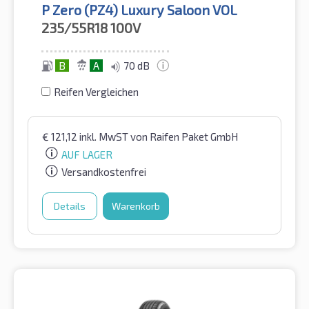
P Zero (PZ4) Luxury Saloon VOL
235/55R18
100V
B
A
70 dB
Reifen Vergleichen
€
121,12
inkl. MwST
von Raifen Paket GmbH
AUF LAGER
Versandkostenfrei
Details
Warenkorb