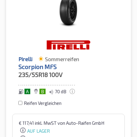
Pirelli
Sommerreifen
Scorpion MFS
235/55R18
100V
A
B
70 dB
Reifen Vergleichen
€
117,41
inkl. MwST
von Auto-Raifen GmbH
AUF LAGER