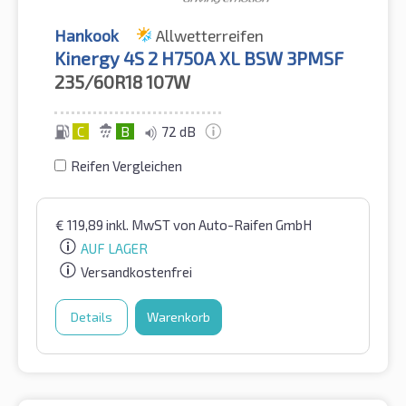
Hankook
Allwetterreifen
Kinergy 4S 2 H750A XL BSW 3PMSF
235/60R18
107W
C
B
72 dB
Reifen Vergleichen
€
119,89
inkl. MwST
von Auto-Raifen GmbH
AUF LAGER
Versandkostenfrei
Details
Warenkorb