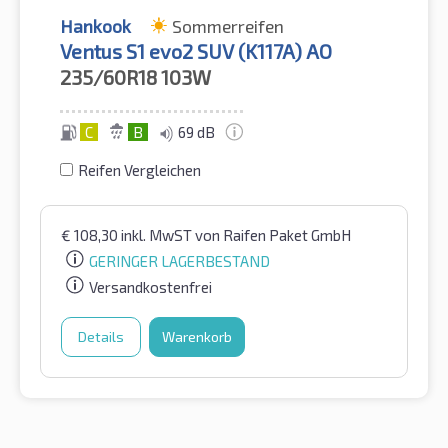
Hankook
Sommerreifen
Ventus S1 evo2 SUV (K117A) AO
235/60R18
103W
C
B
69 dB
Reifen Vergleichen
€
108,30
inkl. MwST
von Raifen Paket GmbH
GERINGER LAGERBESTAND
Versandkostenfrei
Details
Warenkorb