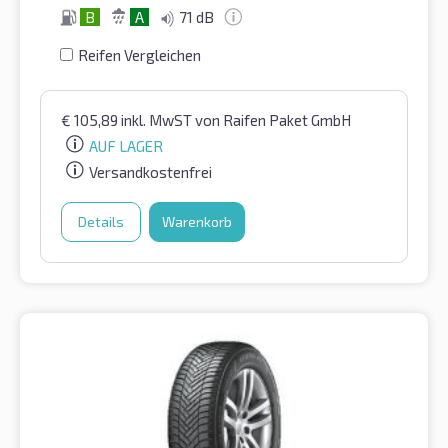
B
A
71 dB
Reifen Vergleichen
€
105,89
inkl. MwST
von Raifen Paket GmbH
AUF LAGER
Versandkostenfrei
Details
Warenkorb