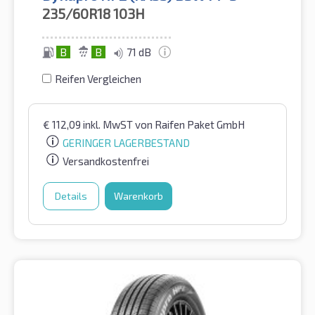
235/60R18
103H
B
B
71 dB
Reifen Vergleichen
€
112,09
inkl. MwST
von Raifen Paket GmbH
GERINGER LAGERBESTAND
Versandkostenfrei
Details
Warenkorb