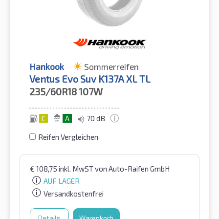
Hankook
Sommerreifen
Ventus Evo Suv K137A XL TL
235/60R18
107W
C
A
70 dB
Reifen Vergleichen
€
108,75
inkl. MwST
von Auto-Raifen GmbH
AUF LAGER
Versandkostenfrei
Details
Warenkorb