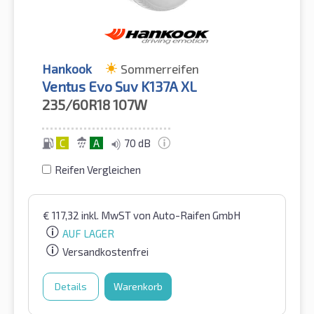
Hankook
Sommerreifen
Ventus Evo Suv K137A XL
235/60R18
107W
C
A
70 dB
Reifen Vergleichen
€
117,32
inkl. MwST
von Auto-Raifen GmbH
AUF LAGER
Versandkostenfrei
Details
Warenkorb