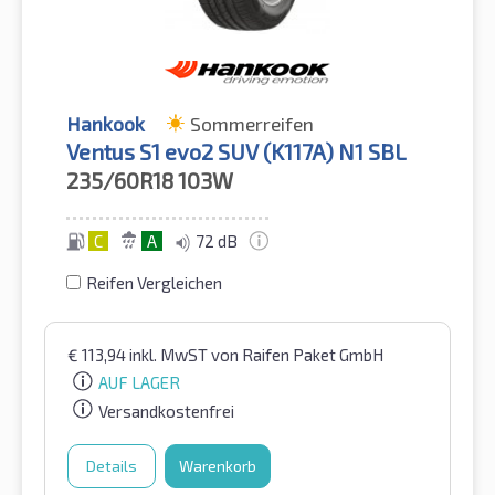
Hankook
Sommerreifen
Ventus S1 evo2 SUV (K117A) N1 SBL
235/60R18
103W
C
A
72 dB
Reifen Vergleichen
€
113,94
inkl. MwST
von Raifen Paket GmbH
AUF LAGER
Versandkostenfrei
Details
Warenkorb