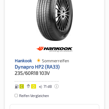
Hankook
Sommerreifen
Dynapro HP2 (RA33)
235/60R18
103V
C
D
71 dB
Reifen Vergleichen