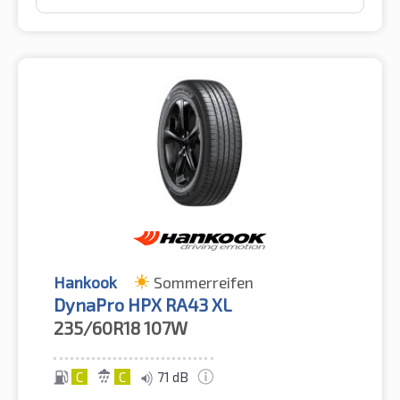
Hankook
Sommerreifen
DynaPro HPX RA43 XL
235/60R18
107W
C
C
71 dB