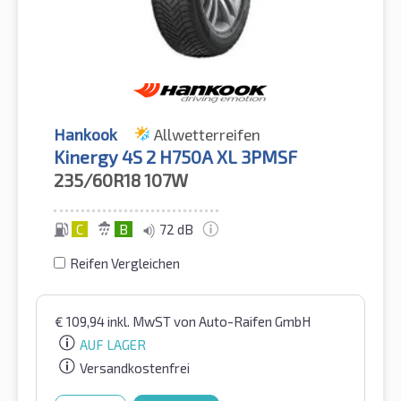
Hankook
Allwetterreifen
Kinergy 4S 2 H750A XL 3PMSF
235/60R18
107W
C
B
72 dB
Reifen Vergleichen
€
109,94
inkl. MwST
von Auto-Raifen GmbH
AUF LAGER
Versandkostenfrei