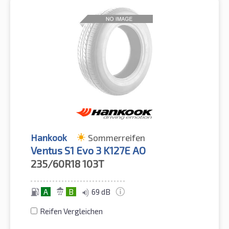
Hankook
Sommerreifen
Ventus S1 Evo 3 K127E AO
235/60R18
103T
A
B
69 dB
Reifen Vergleichen